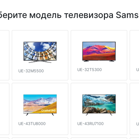
ерите модель телевизора Sam
UE-32T5300
U
UE-32M5500
UE-43TU8000
UE-43RU7100
U