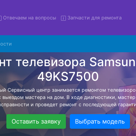
Отвечаем на вопросы
Запчасти для ремонта
ости
монт телевизоров Samsung 
49KS7500 с вывозом в серви
левизоров Samsung UE-49KS7500 с вывозом в сервисн
омощью нашей бесплатной услуги, специалист заберет
йшего более детального ремонта. Оговоренная стоимо
анется неизменно при возвращении видеотехники обра
Оставить заявку
Выбрать модель