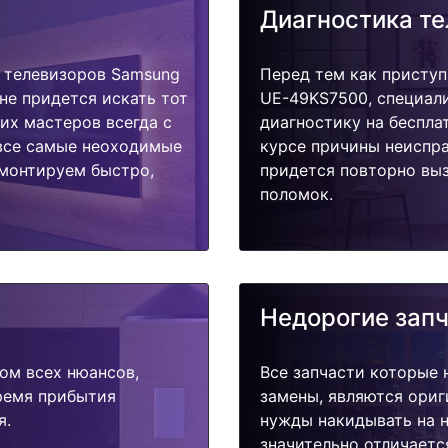
Диагностика т
 телевизоров Samsung
Перед тем как приступ
не придется искать тот
UE-49KS7500, специал
их мастеров всегда с
диагностику на беспла
 все самые неоходимые
курсе причины неиспра
емонтируем быстро,
придется повторно выз
поломок.
Недорогие зап
ом всех нюансов,
Все запчасти которые 
время прибытия
замены, являются ориг
я.
нужды накидывать на н
значительно отличаетс