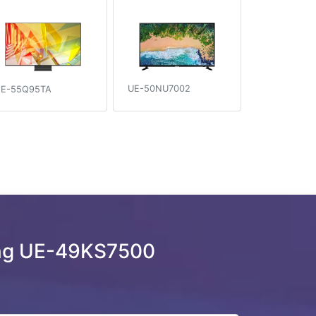
UE-50NU7002
E-55Q95TA
ng UE-49KS7500