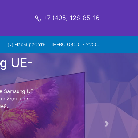
+7 (495) 128-85-16
Часы работы: ПН-ВС 08:00 - 22:00
UE-
с
ый центр и
 Ваш телевизор
сть ремонта
тно.
Следующая