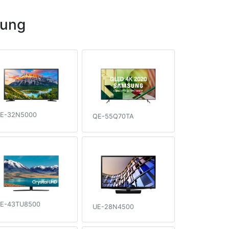
sung
E-32N5000
QE-55Q70TA
E-43TU8500
UE-28N4500