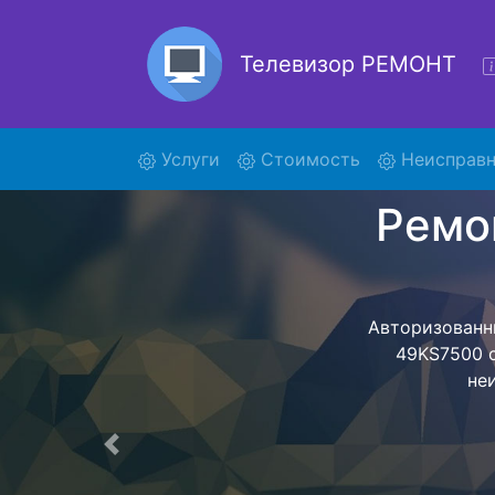
Телевизор РЕМОНТ
(current)
Услуги
Стоимость
Неисправн
Ре
Ремонт те
обратно - с п
для дальне
ост
Предыдущая