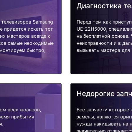
Диагностика т
 телевизоров Samsung
Перед тем как приступ
е придется искать тот
UE-22H5000, специалис
их мастеров всегда с
на бесплатной основе.
 все самые неоходимые
неисправности и в дал
емонтируем быстро,
вызывать мастера для 
Недорогие зап
ом всех нюансов,
Все запчасти которые 
время прибытия
замены, являются ориг
я.
нужды накидывать на н
значительно отличаетс