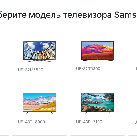
ерите модель телевизора Sam
UE-32T5300
U
UE-32M5500
UE-43TU8000
UE-43RU7100
U