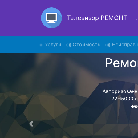
Телевизор РЕМОНТ
(current)
Услуги
Стоимость
Неисправн
Ре
Ремонт телев
- с помощь
дальнейш
ост
Предыдущая