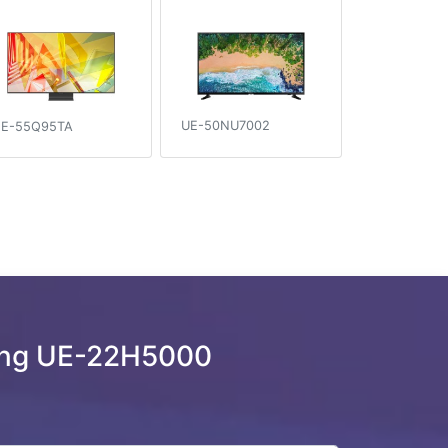
UE-50NU7002
E-55Q95TA
ung UE-22H5000