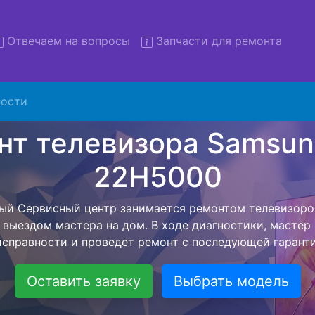
Отвечаем на вопросы
Запчасти для ремонта
ости
монт телевизоров Samsung 
22H5000 с вывозом в серви
изоров Samsung UE-22H5000 с вывозом в сервисный це
ю нашей бесплатной услуги, специалист заберет Ваш те
его более детального ремонта. Оговоренная стоимост
анется неизменно при возвращении видеотехники обра
Оставить заявку
Выбрать модель