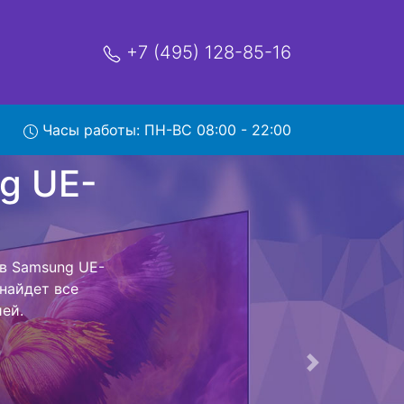
+7 (495) 128-85-16
Часы работы: ПН-ВС 08:00 - 22:00
UE-
с
нтр и обратно
левизор для
ь ремонта
тно.
Следующая