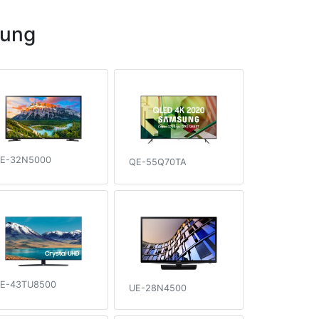
sung
E-32N5000
QE-55Q70TA
E-43TU8500
UE-28N4500