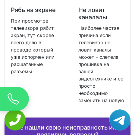
Рябь на экране
Не ловит
каналалы
При просмотре
телевизора рябит
Наиболее частая
экран, тут скорее
причина если
всего дело в
телевизор не
проводе который
ловит каналы
уже испорчен или
может - слетела
расшатанные
прошивка на
разъемы
вашей
видеотехнике и ее
просто
необходимо
заменить на новую
Не нашли свою неисправность или
появились вопросы?