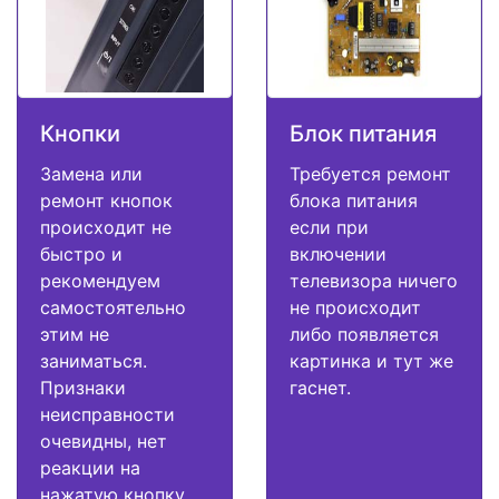
Кнопки
Блок питания
Замена или
Требуется ремонт
ремонт кнопок
блока питания
происходит не
если при
быстро и
включении
рекомендуем
телевизора ничего
самостоятельно
не происходит
этим не
либо появляется
заниматься.
картинка и тут же
Признаки
гаснет.
неисправности
очевидны, нет
реакции на
нажатую кнопку