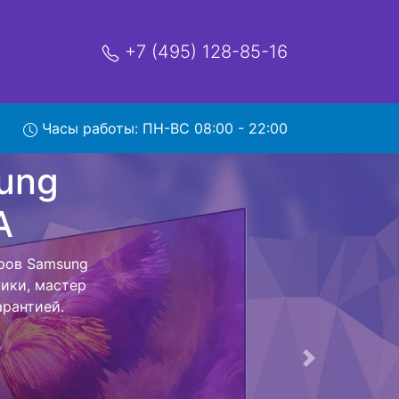
+7 (495) 128-85-16
Часы работы: ПН-ВС 08:00 - 22:00
-Sero-
вис
рвисный центр
берет Ваш
ая стоимость
обратно.
Следующая