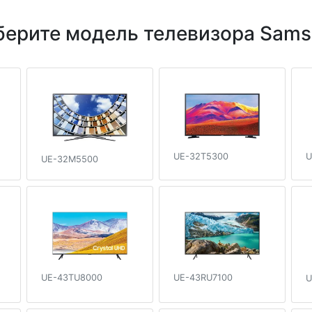
ерите модель телевизора Sam
UE-32T5300
U
UE-32M5500
UE-43TU8000
UE-43RU7100
U