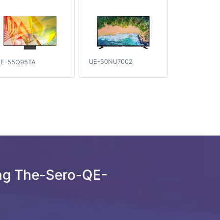
UE-50NU7002
E-55Q95TA
ng The-Sero-QE-