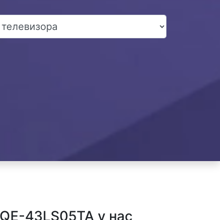
QE-43LS05TA у нас