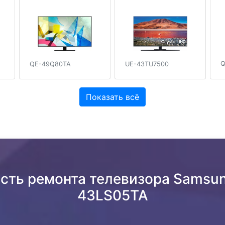
Q
QE-49Q80TA
UE-43TU7500
Показать всё
сть ремонта телевизора Samsu
43LS05TA