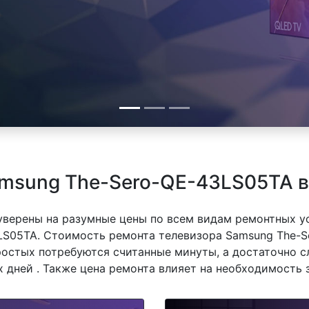
amsung The-Sero-QE-43LS05TA 
 уверены на разумные цены по всем видам ремонтных у
LS05TA. Стоимость ремонта телевизора Samsung The-S
простых потребуются считанные минуты, а достаточно 
 дней . Также цена ремонта влияет на необходимость 