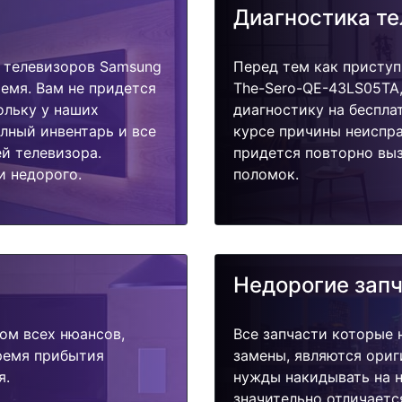
Диагностика т
 телевизоров Samsung
Перед тем как приступ
емя. Вам не придется
The-Sero-QE-43LS05TA,
ольку у наших
диагностику на беспла
олный инвентарь и все
курсе причины неиспра
й телевизора.
придется повторно выз
и недорого.
поломок.
Недорогие зап
ом всех нюансов,
Все запчасти которые 
время прибытия
замены, являются ориг
я.
нужды накидывать на н
значительно отличаетс