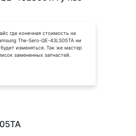
айс где конечная стоимость на
amsung The-Sero-QE-43LS05TA ни
 будет изменяться. Так же мастер
писок замененных запчастей.
S05TA