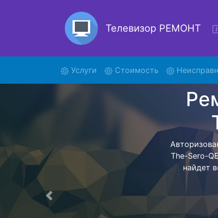
Телевизор РЕМОНТ
(current)
Услуги
Стоимость
Неисправн
Ремон
QE
Ремонт телев
и обратн
телевизор д
ремонта
Предыдущая