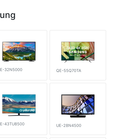
sung
E-32N5000
QE-55Q70TA
E-43TU8500
UE-28N4500