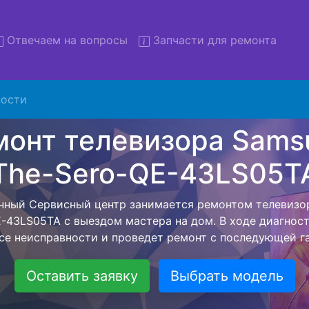
Отвечаем на вопросы
Запчасти для ремонта
ости
т телевизоров Samsung The
-43LS05TA с вывозом в сер
изоров Samsung The-Sero-QE-43LS05TA с вывозом в се
о - с помощью нашей бесплатной услуги, специалист за
ля дальнейшего более детального ремонта. Оговоренн
 останется неизменно при возвращении видеотехники 
Оставить заявку
Выбрать модель