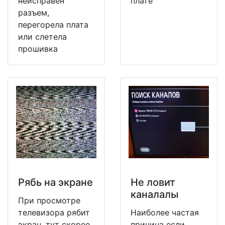
неисправен
плате
разъем,
перегорела плата
или слетела
прошивка
Рябь на экране
Не ловит
каналалы
При просмотре
телевизора рябит
Наиболее частая
экран, тут скорее
причина если