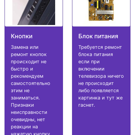
Кнопки
Блок питания
Замена или
Требуется ремонт
ремонт кнопок
блока питания
происходит не
если при
быстро и
включении
рекомендуем
телевизора ничего
самостоятельно
не происходит
этим не
либо появляется
заниматься.
картинка и тут же
Признаки
гаснет.
неисправности
очевидны, нет
реакции на
нажатую кнопку