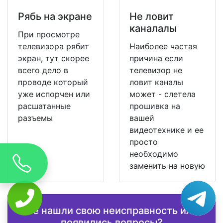
Рябь на экране
Не ловит
каналалы
При просмотре
телевизора рябит
Наиболее частая
экран, тут скорее
причина если
всего дело в
телевизор не
проводе который
ловит каналы
уже испорчен или
может - слетела
расшатанные
прошивка на
разъемы
вашей
видеотехнике и ее
просто
необходимо
заменить на новую
Не нашли свою неисправность или
появились вопросы?