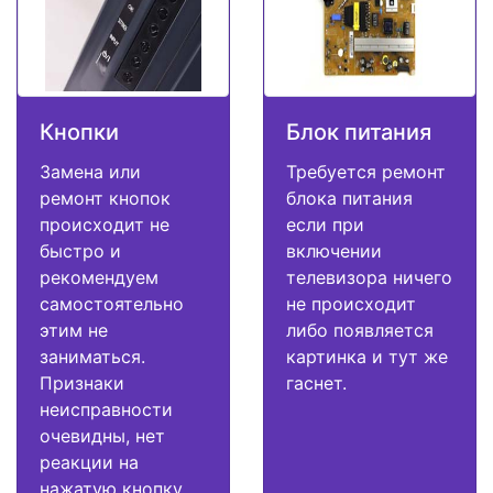
Кнопки
Блок питания
Замена или
Требуется ремонт
ремонт кнопок
блока питания
происходит не
если при
быстро и
включении
рекомендуем
телевизора ничего
самостоятельно
не происходит
этим не
либо появляется
заниматься.
картинка и тут же
Признаки
гаснет.
неисправности
очевидны, нет
реакции на
нажатую кнопку