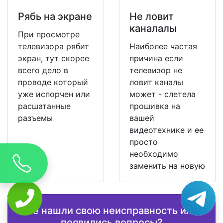
Рябь на экране
Не ловит
каналалы
При просмотре
телевизора рябит
Наиболее частая
экран, тут скорее
причина если
всего дело в
телевизор не
проводе который
ловит каналы
уже испорчен или
может - слетела
расшатанные
прошивка на
разъемы
вашей
видеотехнике и ее
просто
необходимо
заменить на новую
Не нашли свою неисправность или
появились вопросы?