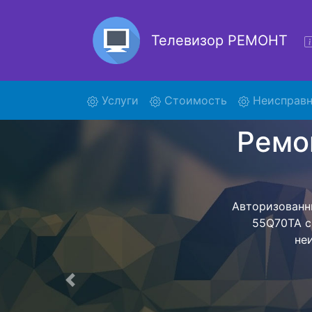
Телевизор РЕМОНТ
(current)
Услуги
Стоимость
Неисправн
Ре
Ремонт телев
- с помощь
дальнейш
ост
Предыдущая