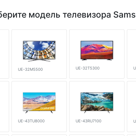
ерите модель телевизора Sam
UE-32T5300
U
UE-32M5500
UE-43TU8000
UE-43RU7100
U