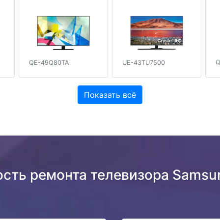
Q
QE-49Q80TA
UE-43TU7500
Показать всё
ость ремонта телевизора Sams