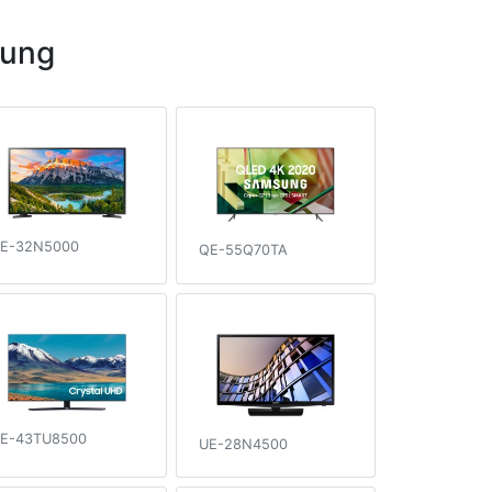
sung
E-32N5000
QE-55Q70TA
E-43TU8500
UE-28N4500