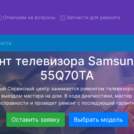
Отвечаем на вопросы
Запчасти для ремонта
ости
монт телевизоров Samsung 
55Q70TA с вывозом в серви
изоров Samsung QE-55Q70TA с вывозом в сервисный це
ю нашей бесплатной услуги, специалист заберет Ваш те
его более детального ремонта. Оговоренная стоимост
анется неизменно при возвращении видеотехники обра
Оставить заявку
Выбрать модель