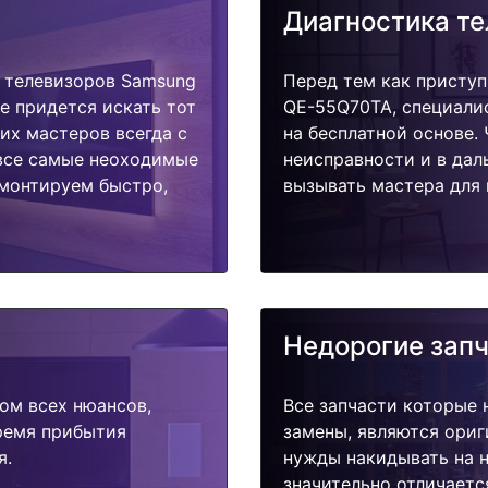
Диагностика т
 телевизоров Samsung
Перед тем как приступ
е придется искать тот
QE-55Q70TA, специалис
их мастеров всегда с
на бесплатной основе.
 все самые неоходимые
неисправности и в дал
емонтируем быстро,
вызывать мастера для 
Недорогие зап
ом всех нюансов,
Все запчасти которые 
время прибытия
замены, являются ориг
я.
нужды накидывать на н
значительно отличаетс