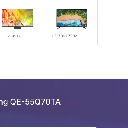
UE-50NU7002
E-55Q95TA
ung QE-55Q70TA