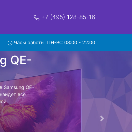
+7 (495) 128-85-16
Часы работы: ПН-ВС 08:00 - 22:00
QE-
с
нтр и обратно
левизор для
ь ремонта
тно.
Следующая