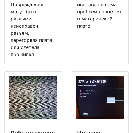
Повреждения
исправен и сама
могут быть
проблема кроется
разными -
в материнской
неисправен
плате
разъем,
перегорела плата
или слетела
прошивка
Рябь на экране
Не ловит