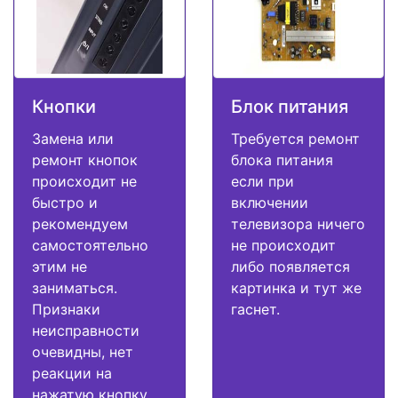
Кнопки
Блок питания
Замена или
Требуется ремонт
ремонт кнопок
блока питания
происходит не
если при
быстро и
включении
рекомендуем
телевизора ничего
самостоятельно
не происходит
этим не
либо появляется
заниматься.
картинка и тут же
Признаки
гаснет.
неисправности
очевидны, нет
реакции на
нажатую кнопку