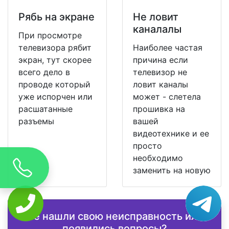
Рябь на экране
Не ловит
каналалы
При просмотре
телевизора рябит
Наиболее частая
экран, тут скорее
причина если
всего дело в
телевизор не
проводе который
ловит каналы
уже испорчен или
может - слетела
расшатанные
прошивка на
разъемы
вашей
видеотехнике и ее
просто
необходимо
заменить на новую
Не нашли свою неисправность или
появились вопросы?