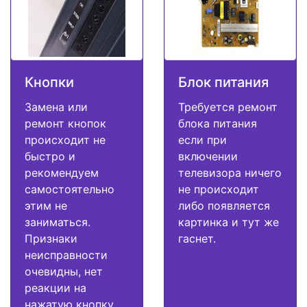
Кнопки
Блок питания
Замена или
Требуется ремонт
ремонт кнопок
блока питания
происходит не
если при
быстро и
включении
рекомендуем
телевизора ничего
самостоятельно
не происходит
этим не
либо появляется
заниматься.
картинка и тут же
Признаки
гаснет.
неисправности
очевидны, нет
реакции на
нажатую кнопку