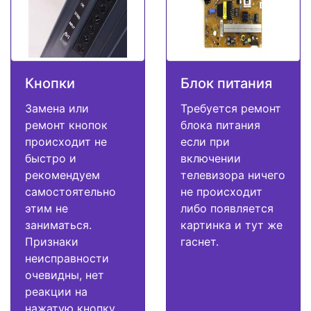
Кнопки
Блок питания
Замена или
Требуется ремонт
ремонт кнопок
блока питания
происходит не
если при
быстро и
включении
рекомендуем
телевизора ничего
самостоятельно
не происходит
этим не
либо появляется
заниматься.
картинка и тут же
Признаки
гаснет.
неисправности
очевидны, нет
реакции на
нажатую кнопку