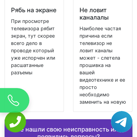
Рябь на экране
Не ловит
каналалы
При просмотре
телевизора рябит
Наиболее частая
экран, тут скорее
причина если
всего дело в
телевизор не
проводе который
ловит каналы
уже испорчен или
может - слетела
расшатанные
прошивка на
разъемы
вашей
видеотехнике и ее
просто
необходимо
заменить на новую
Не нашли свою неисправность или
появились вопросы?