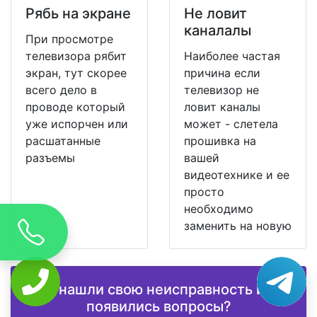
Рябь на экране
Не ловит
каналалы
При просмотре
телевизора рябит
Наиболее частая
экран, тут скорее
причина если
всего дело в
телевизор не
проводе который
ловит каналы
уже испорчен или
может - слетела
расшатанные
прошивка на
разъемы
вашей
видеотехнике и ее
просто
необходимо
заменить на новую
Не нашли свою неисправность или
появились вопросы?