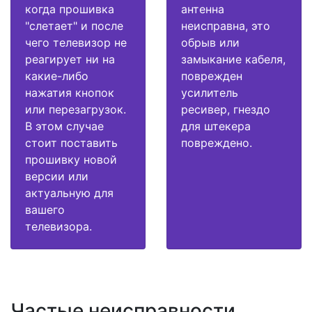
когда прошивка
антенна
"слетает" и после
неисправна, это
чего телевизор не
обрыв или
реагирует ни на
замыкание кабеля,
какие-либо
поврежден
нажатия кнопок
усилитель
или перезагрузок.
ресивер, гнездо
В этом случае
для штекера
стоит поставить
повреждено.
прошивку новой
версии или
актуальную для
вашего
телевизора.
Частые неисправности