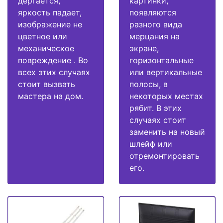
дергается,
картинки,
яркость падает,
появляются
изображение не
разного вида
цветное или
мерцания на
механическое
экране,
повреждение . Во
горизонтальные
всех этих случаях
или вертикальные
стоит вызвать
полосы, в
мастера на дом.
некоторых местах
рябит. В этих
случаях стоит
заменить на новый
шлейф или
отремонтировать
его.