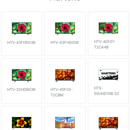
HTV-40F01-
HTV-43FHD05B
HTV-43FHD03B
T2CA4B
HTS-
HTV-32HDR03B
HTV-40F02-
50UHD10B-S2
T2CBM