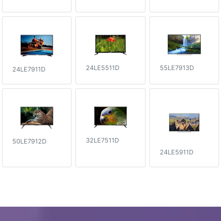
24LE5511D
55LE7913D
24LE7911D
32LE7511D
50LE7912D
24LE5911D