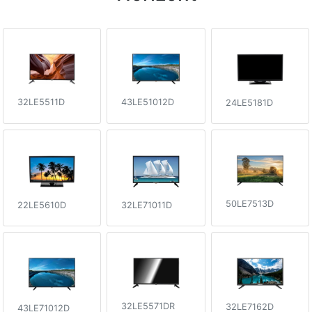
32LE5511D
43LE51012D
24LE5181D
50LE7513D
22LE5610D
32LE71011D
32LE5571DR
32LE7162D
43LE71012D