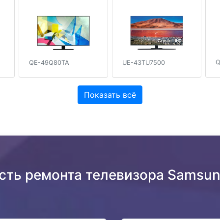
Q
QE-49Q80TA
UE-43TU7500
Показать всё
ость ремонта телевизора Samsu