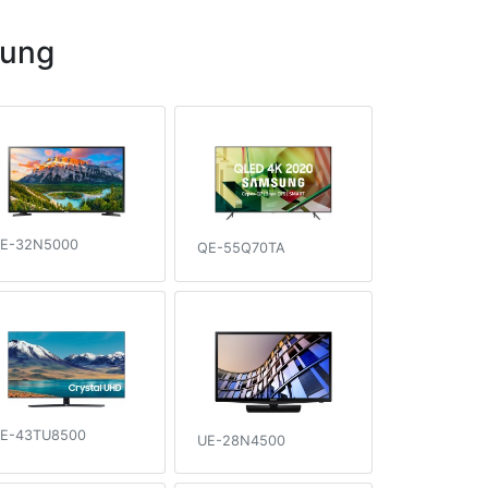
sung
E-32N5000
QE-55Q70TA
E-43TU8500
UE-28N4500