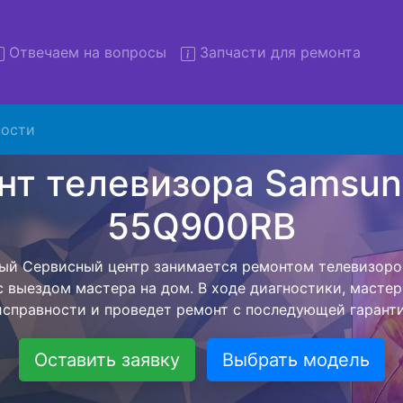
Отвечаем на вопросы
Запчасти для ремонта
ости
монт телевизоров Samsung 
5Q900RB с вывозом в серв
левизоров Samsung QE-55Q900RB с вывозом в сервисн
омощью нашей бесплатной услуги, специалист заберет
йшего более детального ремонта. Оговоренная стоимо
анется неизменно при возвращении видеотехники обра
Оставить заявку
Выбрать модель