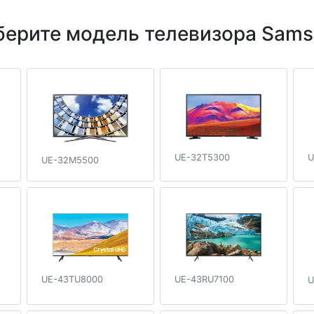
ерите модель телевизора Sam
UE-32T5300
U
UE-32M5500
UE-43TU8000
UE-43RU7100
U