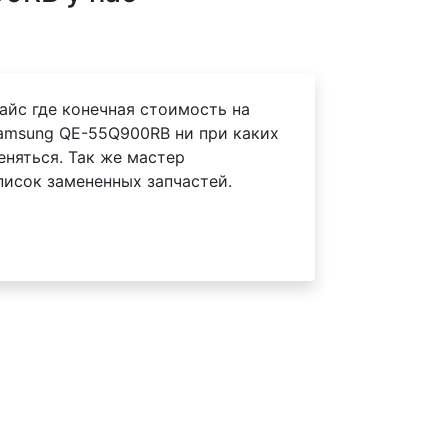
айс где конечная стоимость на
amsung QE-55Q900RB ни при каких
еняться. Так же мастер
писок замененных запчастей.