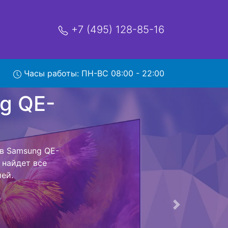
+7 (495) 128-85-16
Часы работы: ПН-ВС 08:00 - 22:00
QE-
ис
ый центр и
 Ваш телевизор
сть ремонта
тно.
Следующая