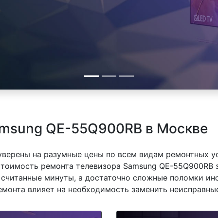
amsung QE-55Q900RB в Москве
 уверены на разумные цены по всем видам ремонтных у
тоимость ремонта телевизора Samsung QE-55Q900RB за
 считанные минуты, а достаточно сложные поломки ино
емонта влияет на необходимость заменить неисправные