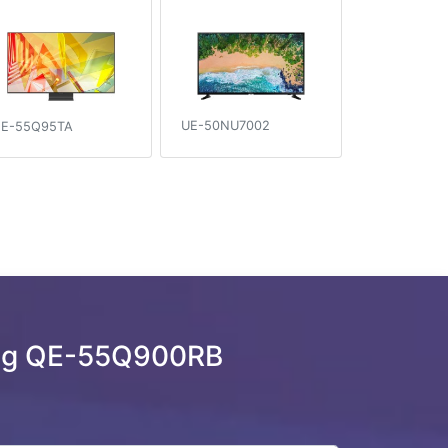
UE-50NU7002
E-55Q95TA
ng QE-55Q900RB