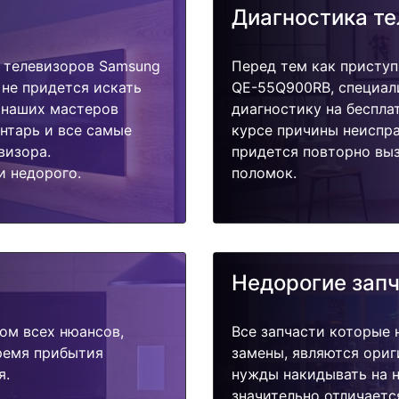
Диагностика т
 телевизоров Samsung
Перед тем как приступ
не придется искать
QE-55Q900RB, специал
у наших мастеров
диагностику на беспла
ентарь и все самые
курсе причины неиспра
визора.
придется повторно выз
и недорого.
поломок.
Недорогие зап
ом всех нюансов,
Все запчасти которые 
время прибытия
замены, являются ориг
я.
нужды накидывать на н
значительно отличаетс