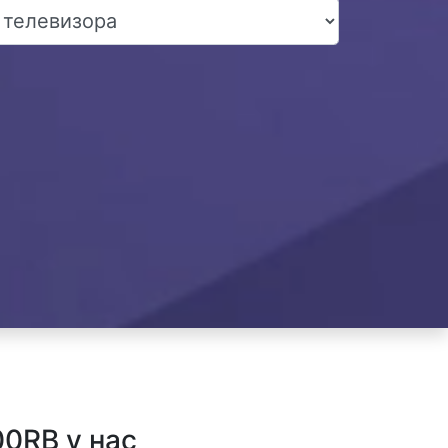
0RB у нас