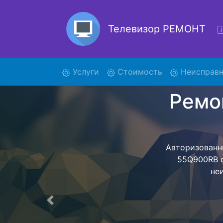
Телевизор РЕМОНТ
(current)
Услуги
Стоимость
Неисправн
Ре
5
Ремонт те
обратно - с п
для дальне
ост
Предыдущая