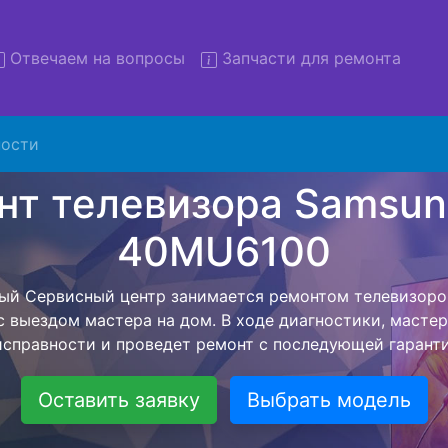
Отвечаем на вопросы
Запчасти для ремонта
ости
монт телевизоров Samsung 
0MU6100 с вывозом в серв
левизоров Samsung UE-40MU6100 с вывозом в сервисн
омощью нашей бесплатной услуги, специалист заберет
йшего более детального ремонта. Оговоренная стоимо
анется неизменно при возвращении видеотехники обра
Оставить заявку
Выбрать модель