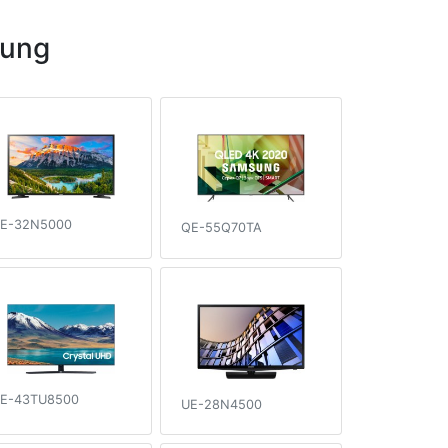
sung
E-32N5000
QE-55Q70TA
E-43TU8500
UE-28N4500