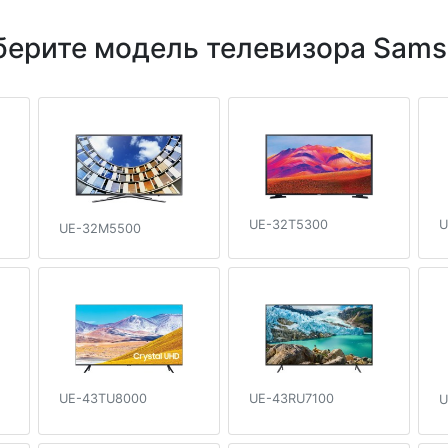
ерите модель телевизора Sam
UE-32T5300
U
UE-32M5500
UE-43TU8000
UE-43RU7100
U