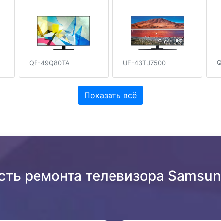
Q
QE-49Q80TA
UE-43TU7500
Показать всё
ость ремонта телевизора Samsu