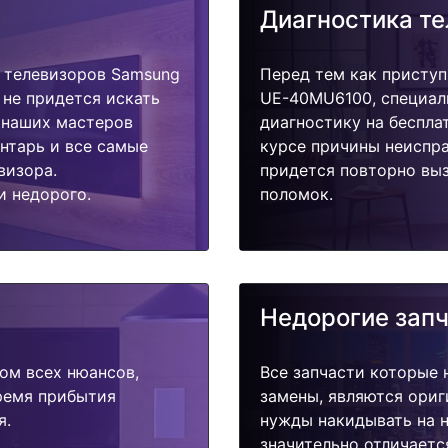
Диагностика т
 телевизоров Samsung
Перед тем как приступ
 не придется искать
UE-40MU6100, специал
у наших мастеров
диагностику на беспла
ентарь и все самые
курсе причины неиспра
визора.
придется повторно выз
и недорого.
поломок.
Недорогие зап
ом всех нюансов,
Все запчасти которые 
время прибытия
замены, являются ориг
я.
нужды накидывать на н
значительно отличаетс