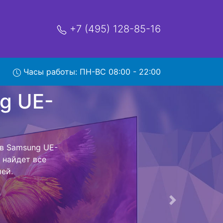
+7 (495) 128-85-16
Часы работы: ПН-ВС 08:00 - 22:00
UE-
ис
ый центр и
 Ваш телевизор
сть ремонта
тно.
Следующая