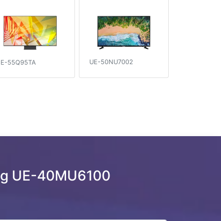
UE-50NU7002
E-55Q95TA
ng UE-40MU6100