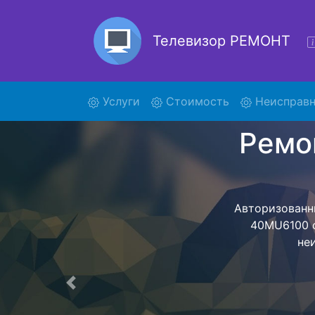
Телевизор РЕМОНТ
(current)
Услуги
Стоимость
Неисправн
Ре
4
Ремонт те
обратно - с п
для дальне
ост
Предыдущая