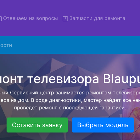
Отвечаем на вопросы
Запчасти для ремонта
ости
 телевизоров Blaupunkt с 
в сервис
елевизоров Blaupunkt с вывозом в сервисный центр и об
ашей бесплатной услуги, специалист заберет Ваш тел
его более детального ремонта. Оговоренная стоимост
анется неизменно при возвращении видеотехники обра
Оставить заявку
Выбрать модель