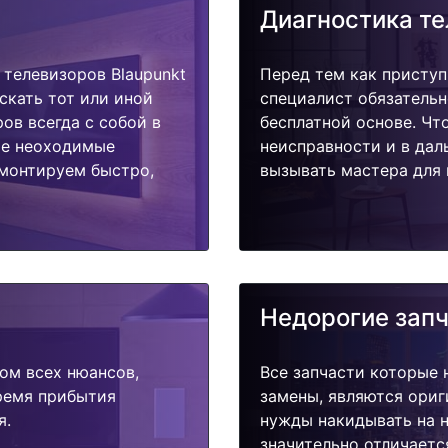
Диагностика т
телевизоров Blaupunkt
Перед тем как приступ
скать тот или иной
специалист обязательн
ов всегда с собой в
бесплатной основе. Чт
ые неоходимые
неисправности и в дал
емонтируем быстро,
вызывать мастера для 
Недорогие зап
ом всех нюансов,
Все запчасти которые 
время прибытия
замены, являются ориг
я.
нужды накидывать на н
значительно отличаетс