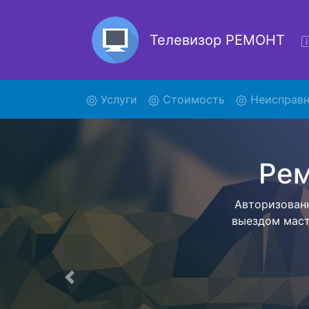
Телевизор РЕМОНТ
(current)
Услуги
Стоимость
Неисправн
Ремонт
Ремонт т
помощью н
дальнейш
ост
Предыдущая