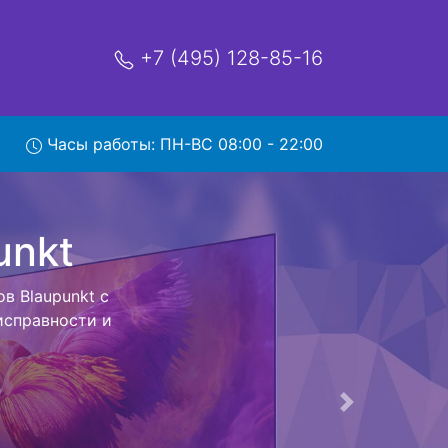
+7 (495) 128-85-16
Часы работы: ПН-ВС 08:00 - 22:00
вывозом
ратно - с
евизор для
ь ремонта
тно.
Следующая