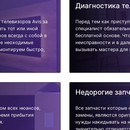
Диагностика т
телевизоров Avis за
Перед тем как приступ
ать тот или иной
специалист обязательн
ов всегда с собой в
бесплатной основе. Чт
ые неоходимые
неисправности и в дал
емонтируем быстро,
вызывать мастера для 
Недорогие зап
ом всех нюансов,
Все запчасти которые 
время прибытия
замены, являются ориг
я.
нужды накидывать на н
значительно отличаетс