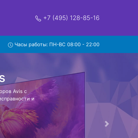
+7 (495) 128-85-16
Часы работы: ПН-ВС 08:00 - 22:00
зом в
- с помощью
дальнейшего
тся неизменно
Следующая