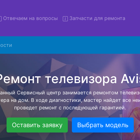
Отвечаем на вопросы
Запчасти для ремонта
ости
нт телевизоров Avis с выво
сервис
евизоров Avis с вывозом в сервисный центр и обратно 
латной услуги, специалист заберет Ваш телевизор для 
ного ремонта. Оговоренная стоимость ремонта остане
при возвращении видеотехники обратно.
Оставить заявку
Выбрать модель