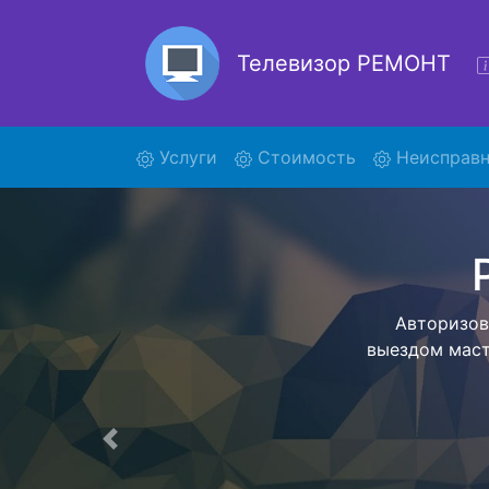
Телевизор РЕМОНТ
(current)
Услуги
Стоимость
Неисправн
Ремо
Ремонт тел
нашей бесп
более деталь
Предыдущая