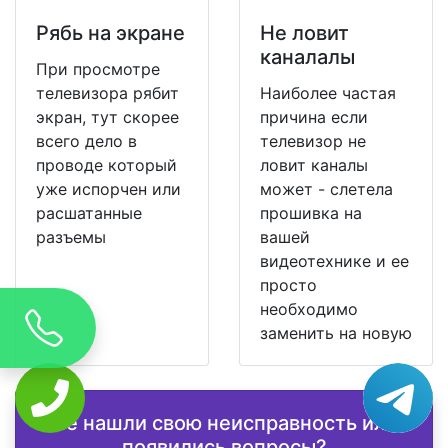
Рябь на экране
Не ловит
каналалы
При просмотре
телевизора рябит
Наиболее частая
экран, тут скорее
причина если
всего дело в
телевизор не
проводе который
ловит каналы
уже испорчен или
может - слетела
расшатанные
прошивка на
разъемы
вашей
видеотехнике и ее
просто
необходимо
заменить на новую
Не нашли свою неисправность или
появились вопросы?