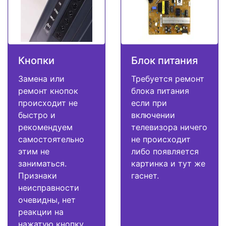
Кнопки
Блок питания
Замена или
Требуется ремонт
ремонт кнопок
блока питания
происходит не
если при
быстро и
включении
рекомендуем
телевизора ничего
самостоятельно
не происходит
этим не
либо появляется
заниматься.
картинка и тут же
Признаки
гаснет.
неисправности
очевидны, нет
реакции на
нажатую кнопку