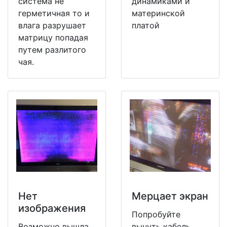
система не
динамиками и
герметичная то и
материнской
влага разрушает
платой
матрицу попадая
путем разлитого
чая.
Нет
Мерцает экран
изображения
Попробуйте
Возможно вышла
вынуть кабель,