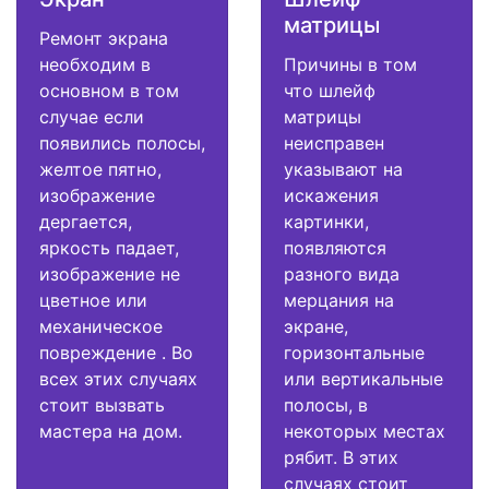
матрицы
Ремонт экрана
необходим в
Причины в том
основном в том
что шлейф
случае если
матрицы
появились полосы,
неисправен
желтое пятно,
указывают на
изображение
искажения
дергается,
картинки,
яркость падает,
появляются
изображение не
разного вида
цветное или
мерцания на
механическое
экране,
повреждение . Во
горизонтальные
всех этих случаях
или вертикальные
стоит вызвать
полосы, в
мастера на дом.
некоторых местах
рябит. В этих
случаях стоит