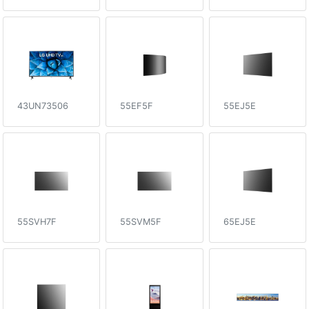
43UN73506
55EF5F
55EJ5E
55SVH7F
55SVM5F
65EJ5E