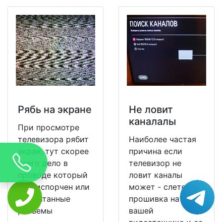
Рябь на экране
Не ловит
каналалы
При просмотре
телевизора рябит
Наиболее частая
экран, тут скорее
причина если
всего дело в
телевизор не
проводе который
ловит каналы
уже испорчен или
может - слетела
расшатанные
прошивка на
разъемы
вашей