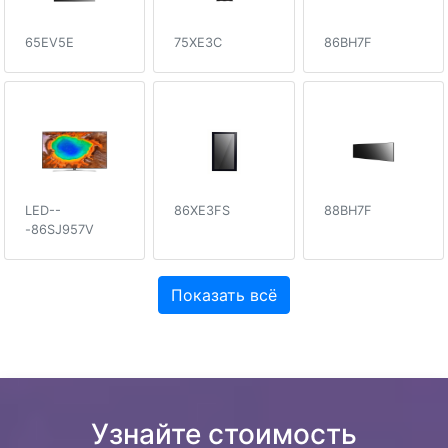
65EV5E
75XE3C
86BH7F
LED--
86XE3FS
88BH7F
-86SJ957V
Показать всё
Узнайте стоимость