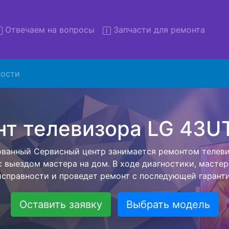
Отвечаем на вопросы
Запчасти для ремонта
ости
онт телевизоров LG 43UT64
вывозом в сервис
евизоров LG 43UT640S с вывозом в сервисный центр и 
ашей бесплатной услуги, специалист заберет Ваш тел
его более детального ремонта. Оговоренная стоимост
анется неизменно при возвращении видеотехники обра
Оставить заявку
Выбрать модель