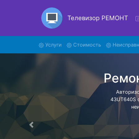
Телевизор РЕМОНТ
(current)
Услуги
Стоимость
Неисправн
Рем
Ремонт тел
помощью н
дальнейш
ост
Предыдущая