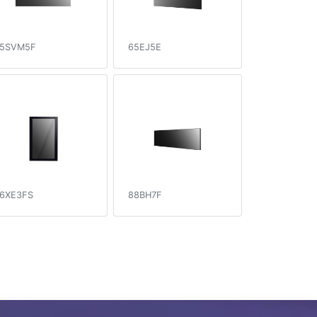
5SVM5F
65EJ5E
6XE3FS
88BH7F