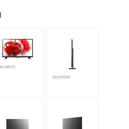
g
4LH451V
32LF620V