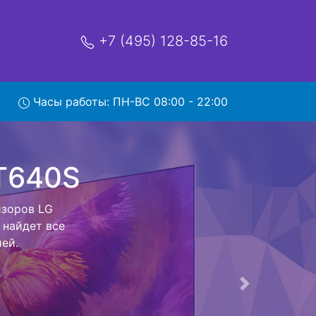
+7 (495) 128-85-16
Часы работы: ПН-ВС 08:00 - 22:00
0S с
обратно - с
евизор для
ь ремонта
тно.
Следующая