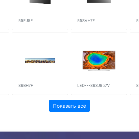
55EJ5E
55SVH7F
5
86BH7F
LED---86SJ957V
8
Показать всё