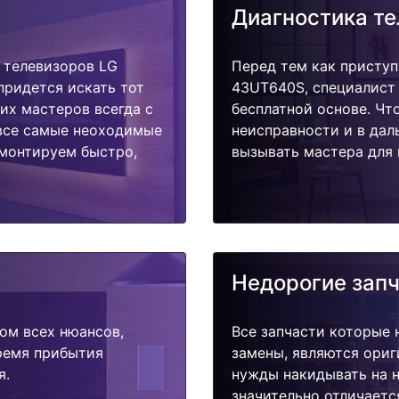
Диагностика т
 телевизоров LG
Перед тем как приступ
придется искать тот
43UT640S, специалист 
их мастеров всегда с
бесплатной основе. Чт
 все самые неоходимые
неисправности и в дал
емонтируем быстро,
вызывать мастера для 
Недорогие зап
ом всех нюансов,
Все запчасти которые 
время прибытия
замены, являются ориг
я.
нужды накидывать на н
значительно отличаетс