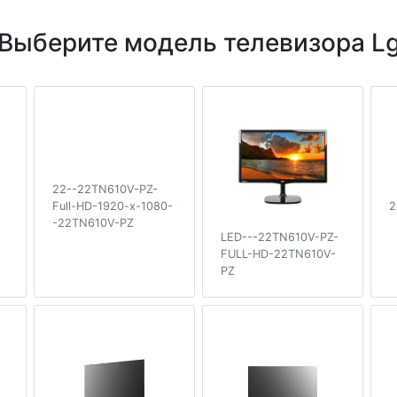
Выберите модель телевизора L
22--22TN610V-PZ-
2
Full-HD-1920-x-1080-
-22TN610V-PZ
LED---22TN610V-PZ-
FULL-HD-22TN610V-
PZ