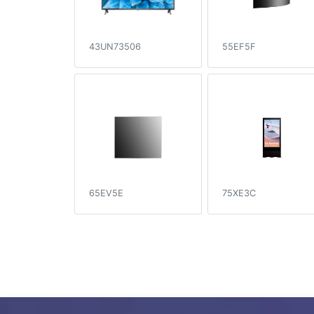
43UN73506
55EF5F
65EV5E
75XE3C