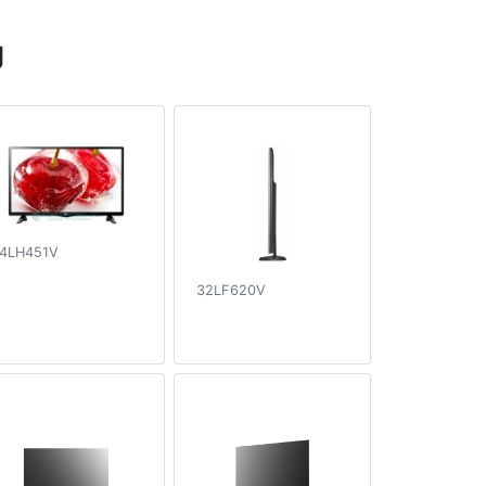
g
4LH451V
32LF620V