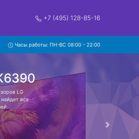
+7 (495) 128-85-16
Часы работы: ПН-ВС 08:00 - 22:00
90 с
обратно - с
евизор для
ь ремонта
тно.
Следующая