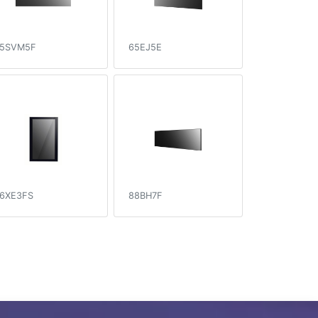
5SVM5F
65EJ5E
6XE3FS
88BH7F