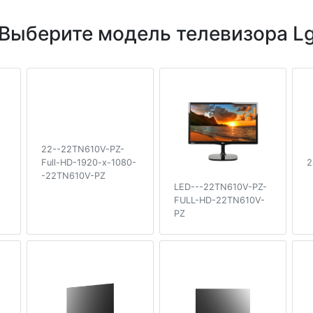
Выберите модель телевизора L
22--22TN610V-PZ-
2
Full-HD-1920-x-1080-
-22TN610V-PZ
LED---22TN610V-PZ-
FULL-HD-22TN610V-
PZ