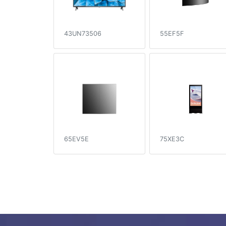
43UN73506
55EF5F
65EV5E
75XE3C