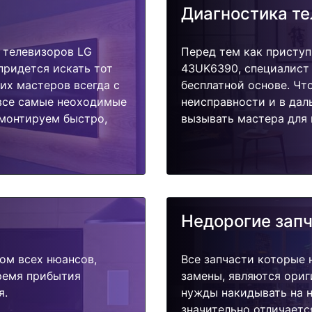
Диагностика т
 телевизоров LG
Перед тем как приступ
придется искать тот
43UK6390, специалист 
их мастеров всегда с
бесплатной основе. Чт
 все самые неоходимые
неисправности и в дал
емонтируем быстро,
вызывать мастера для 
Недорогие зап
ом всех нюансов,
Все запчасти которые 
время прибытия
замены, являются ориг
я.
нужды накидывать на н
значительно отличаетс