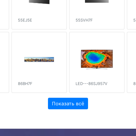
55EJ5E
55SVH7F
5
86BH7F
LED---86SJ957V
8
Показать всё