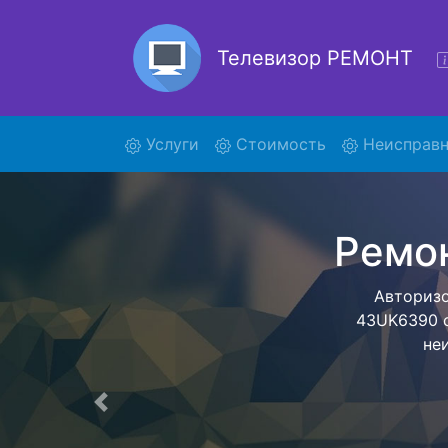
Телевизор РЕМОНТ
(current)
Услуги
Стоимость
Неисправн
Рем
Ремонт тел
помощью н
дальнейш
ост
Предыдущая