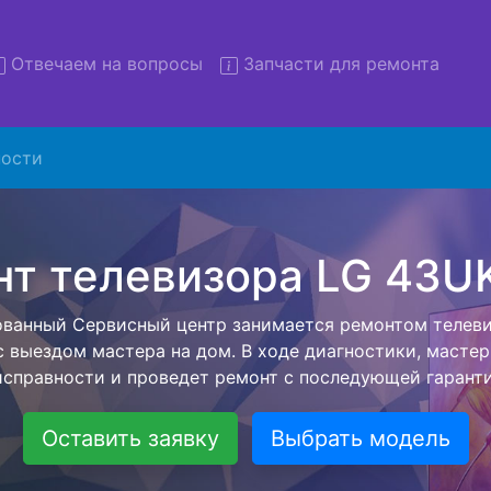
Отвечаем на вопросы
Запчасти для ремонта
ости
онт телевизоров LG 43UK63
вывозом в сервис
евизоров LG 43UK6390 с вывозом в сервисный центр и 
ашей бесплатной услуги, специалист заберет Ваш тел
его более детального ремонта. Оговоренная стоимост
анется неизменно при возвращении видеотехники обра
Оставить заявку
Выбрать модель