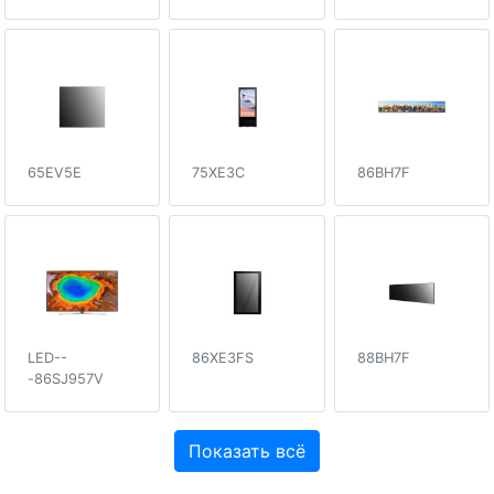
65EV5E
75XE3C
86BH7F
LED--
86XE3FS
88BH7F
-86SJ957V
Показать всё