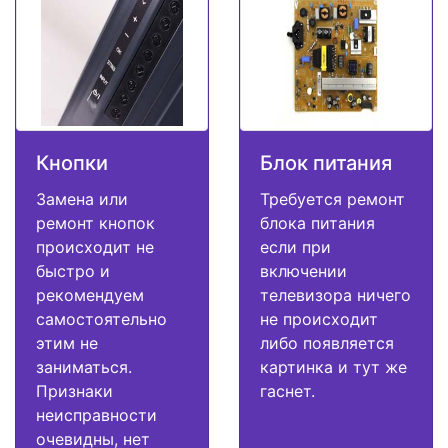
Кнопки
Блок питания
Замена или
Требуется ремонт
ремонт кнопок
блока питания
происходит не
если при
быстро и
включении
рекомендуем
телевизора ничего
самостоятельно
не происходит
этим не
либо появляется
заниматься.
картинка и тут же
Признаки
гаснет.
неисправности
очевидны, нет