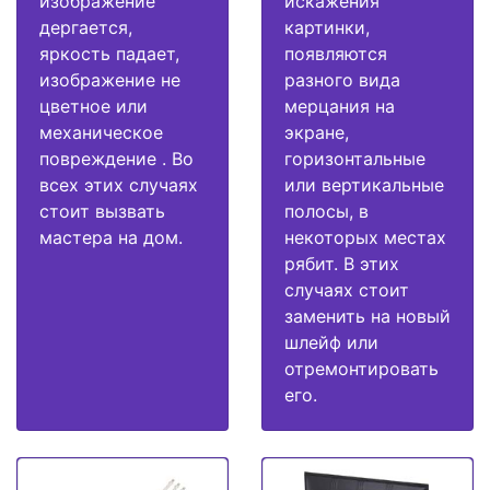
изображение
искажения
дергается,
картинки,
яркость падает,
появляются
изображение не
разного вида
цветное или
мерцания на
механическое
экране,
повреждение . Во
горизонтальные
всех этих случаях
или вертикальные
стоит вызвать
полосы, в
мастера на дом.
некоторых местах
рябит. В этих
случаях стоит
заменить на новый
шлейф или
отремонтировать
его.