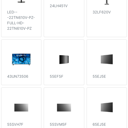
24LH451V
LED--
32LF620V
-22TN610V-PZ-
FULL-HD-
22TN610V-PZ
43UN73506
55EF5F
55EJ5E
55SVH7F
55SVM5F
65EJ5E