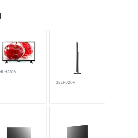
g
4LH451V
32LF620V