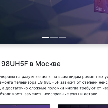
 98UH5F в Москве
 уверены на разумные цены по всем видам ремонтных у
монта телевизора LG 98UH5F зависит от степени неисп
 а достаточно сложные поломки иногда требуют от не
обходимость заменить неисправные узлы и детали..