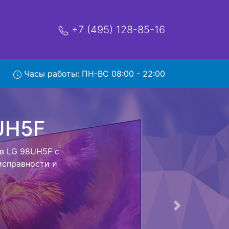
+7 (495) 128-85-16
Часы работы: ПН-ВС 08:00 - 22:00
F с
братно - с
евизор для
ь ремонта
тно.
Следующая