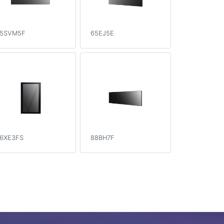
5SVM5F
65EJ5E
6XE3FS
88BH7F