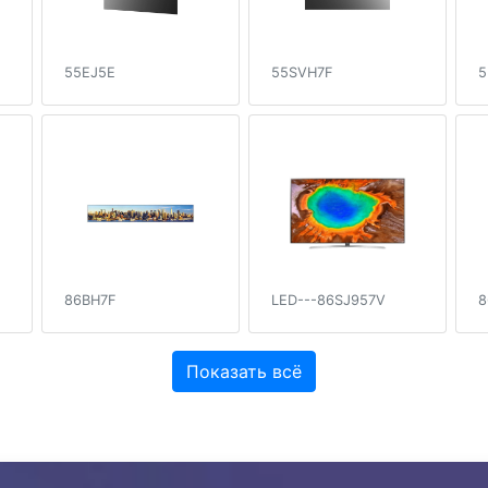
55EJ5E
55SVH7F
5
86BH7F
LED---86SJ957V
8
Показать всё