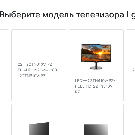
Выберите модель телевизора L
22--22TN610V-PZ-
2
Full-HD-1920-x-1080-
-22TN610V-PZ
LED---22TN610V-PZ-
FULL-HD-22TN610V-
PZ