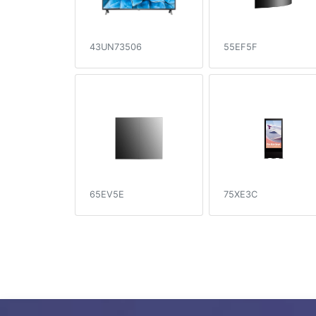
43UN73506
55EF5F
65EV5E
75XE3C