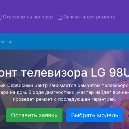
Отвечаем на вопросы
Запчасти для ремонта
ости
монт телевизоров LG 98UH5
вывозом в сервис
левизоров LG 98UH5F с вывозом в сервисный центр и о
ашей бесплатной услуги, специалист заберет Ваш тел
его более детального ремонта. Оговоренная стоимост
анется неизменно при возвращении видеотехники обра
Оставить заявку
Выбрать модель