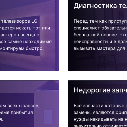
Диагностика т
 телевизоров LG
Перед тем как приступ
идется искать тот или
специалист обязательн
астеров всегда с
бесплатной основе. Чт
 все самые неоходимые
неисправности и в дал
емонтируем быстро,
вызывать мастера для 
Недорогие зап
ом всех нюансов,
Все запчасти которые 
время прибытия
замены, являются ориг
я.
нужды накидывать на н
значительно отличаетс