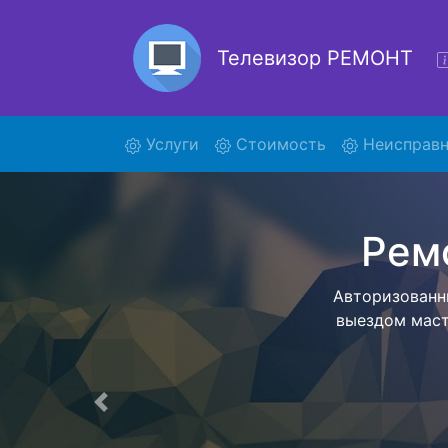
Телевизор РЕМОНТ
(current)
Услуги
Стоимость
Неисправн
Ре
Ремонт те
помощью н
дальнейш
ост
Предыдущая