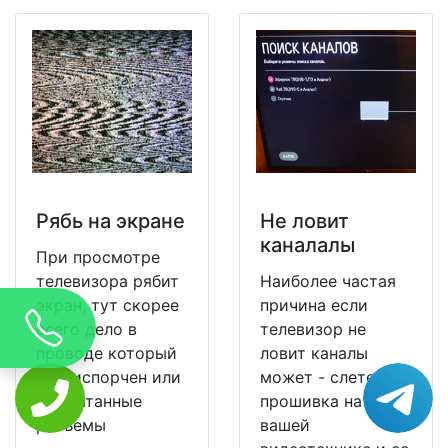
Рябь на экране
Не ловит
каналалы
При просмотре
телевизора рябит
Наиболее частая
экран, тут скорее
причина если
всего дело в
телевизор не
проводе который
ловит каналы
уже испорчен или
может - слетела
расшатанные
прошивка на
разъемы
вашей