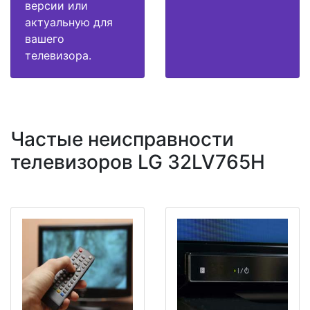
версии или
актуальную для
вашего
телевизора.
Частые неисправности
телевизоров LG 32LV765H