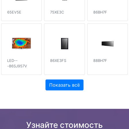
65EV5E
75XE3C
86BH7F
LED--
86XE3FS
88BH7F
-86SJ957V
Показать всё
Узнайте стоимость