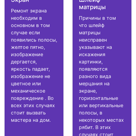
матрицы
Ремонт экрана
необходим в
Причины в том
основном в том
что шлейф
случае если
матрицы
появились полосы,
неисправен
желтое пятно,
указывают на
изображение
искажения
дергается,
картинки,
яркость падает,
появляются
изображение не
разного вида
цветное или
мерцания на
механическое
экране,
повреждение . Во
горизонтальные
всех этих случаях
или вертикальные
стоит вызвать
полосы, в
мастера на дом.
некоторых местах
рябит. В этих
случаях стоит