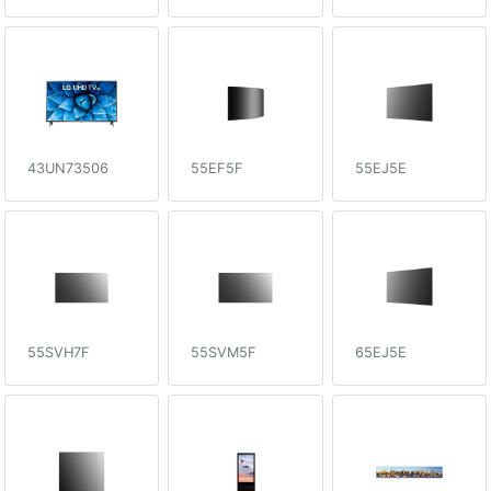
43UN73506
55EF5F
55EJ5E
55SVH7F
55SVM5F
65EJ5E