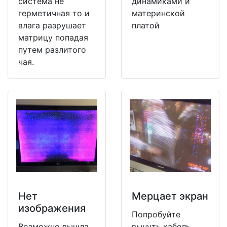
система не
динамиками и
герметичная то и
материнской
влага разрушает
платой
матрицу попадая
путем разлитого
чая.
Нет
Мерцает экран
изображения
Попробуйте
Возможно вышла
вынуть кабель,