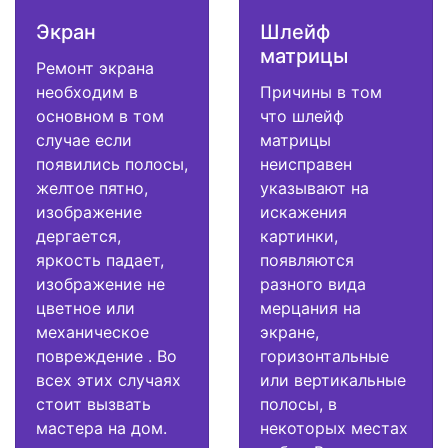
Экран
Шлейф
матрицы
Ремонт экрана
необходим в
Причины в том
основном в том
что шлейф
случае если
матрицы
появились полосы,
неисправен
желтое пятно,
указывают на
изображение
искажения
дергается,
картинки,
яркость падает,
появляются
изображение не
разного вида
цветное или
мерцания на
механическое
экране,
повреждение . Во
горизонтальные
всех этих случаях
или вертикальные
стоит вызвать
полосы, в
мастера на дом.
некоторых местах