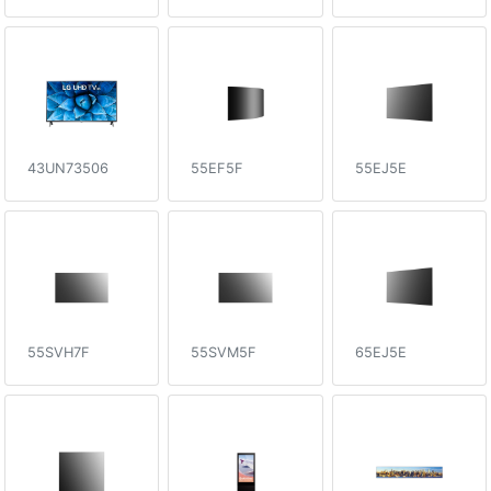
43UN73506
55EF5F
55EJ5E
55SVH7F
55SVM5F
65EJ5E