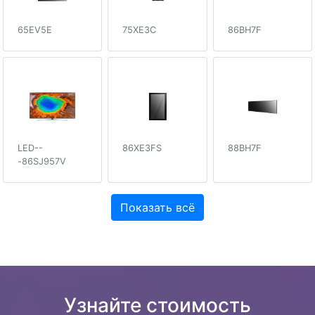
65EV5E
75XE3C
86BH7F
LED--
86XE3FS
88BH7F
-86SJ957V
Показать всё
Узнайте стоимость