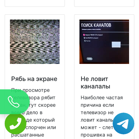
Рябь на экране
Не ловит
каналалы
При просмотре
телевизора рябит
Наиболее частая
экран, тут скорее
причина если
всего дело в
телевизор не
проводе который
ловит каналы
уже испорчен или
может - слетела
расшатанные
прошивка на