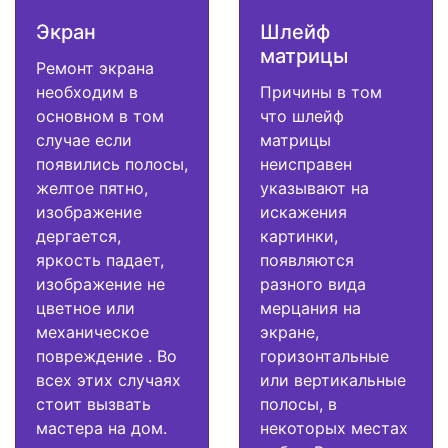
Экран
Шлейф
матрицы
Ремонт экрана
необходим в
Причины в том
основном в том
что шлейф
случае если
матрицы
появились полосы,
неисправен
желтое пятно,
указывают на
изображение
искажения
дергается,
картинки,
яркость падает,
появляются
изображение не
разного вида
цветное или
мерцания на
механическое
экране,
повреждение . Во
горизонтальные
всех этих случаях
или вертикальные
стоит вызвать
полосы, в
мастера на дом.
некоторых местах