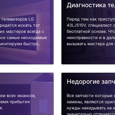
Диагностика т
 телевизоров LG
Перед тем как приступ
придется искать тот
43LJ510V, специалист 
их мастеров всегда с
бесплатной основе. Чт
 все самые неоходимые
неисправности и в дал
емонтируем быстро,
вызывать мастера для 
Недорогие зап
ом всех нюансов,
Все запчасти которые 
время прибытия
замены, являются ориг
я.
нужды накидывать на н
значительно отличаетс