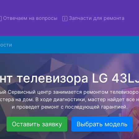
Отвечаем на вопросы
Запчасти для ремонта
ости
онт телевизоров LG 43LJ51
вывозом в сервис
евизоров LG 43LJ510V с вывозом в сервисный центр и 
ашей бесплатной услуги, специалист заберет Ваш тел
его более детального ремонта. Оговоренная стоимост
анется неизменно при возвращении видеотехники обра
Оставить заявку
Выбрать модель