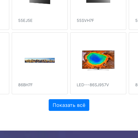
55EJ5E
55SVH7F
5
86BH7F
LED---86SJ957V
8
Показать всё