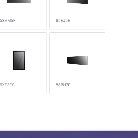
5SVM5F
65EJ5E
6XE3FS
88BH7F