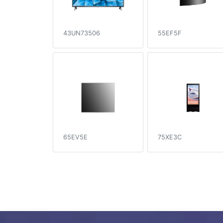
43UN73506
55EF5F
65EV5E
75XE3C