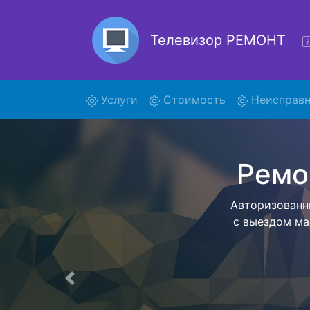
Телевизор РЕМОНТ
(current)
Услуги
Стоимость
Неисправн
Рем
Ремонт тел
помощью н
дальнейш
ост
Предыдущая