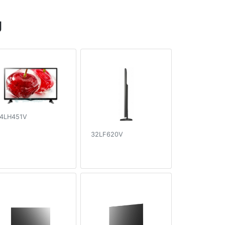
g
4LH451V
32LF620V