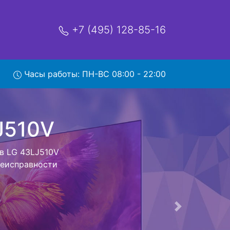
+7 (495) 128-85-16
Часы работы: ПН-ВС 08:00 - 22:00
0V с
обратно - с
евизор для
ь ремонта
тно.
Следующая