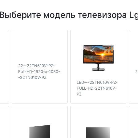
Выберите модель телевизора L
22--22TN610V-PZ-
2
Full-HD-1920-x-1080-
-22TN610V-PZ
LED---22TN610V-PZ-
FULL-HD-22TN610V-
PZ