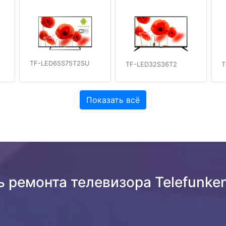
TF-LED65S75T2SU
TF-LED32S36T2
T
Показать всё
ь ремонта телевизора Telefunk