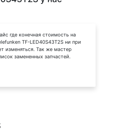
айс где конечная стоимость на
elefunken TF-LED40S43T2S ни при
ет изменяться. Так же мастер
писок замененных запчастей.
S