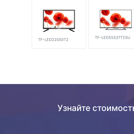
TF-LED55S37T2SU
TF-LED22S50T2
Узнайте стоимост