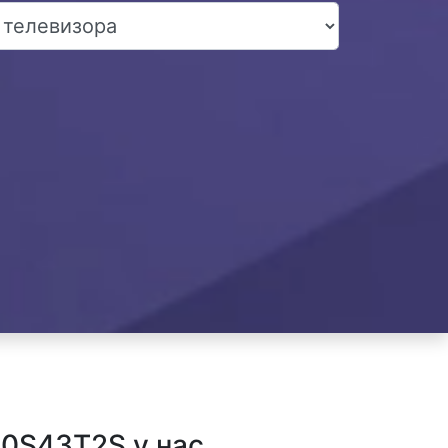
40S43T2S у нас