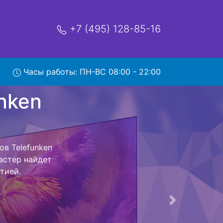
+7 (495) 128-85-16
Часы работы: ПН-ВС 08:00 - 22:00
 TF-
вис
сный центр и
 Ваш телевизор
сть ремонта
тно.
Следующая