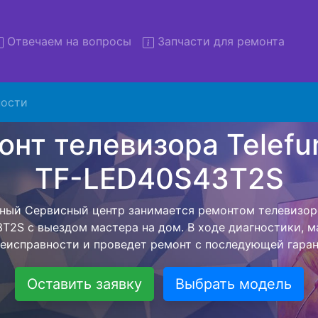
Отвечаем на вопросы
Запчасти для ремонта
ости
онт телевизоров Telefunken
D40S43T2S с вывозом в сер
визоров Telefunken TF-LED40S43T2S с вывозом в серви
омощью нашей бесплатной услуги, специалист заберет
йшего более детального ремонта. Оговоренная стоимо
анется неизменно при возвращении видеотехники обра
Оставить заявку
Выбрать модель