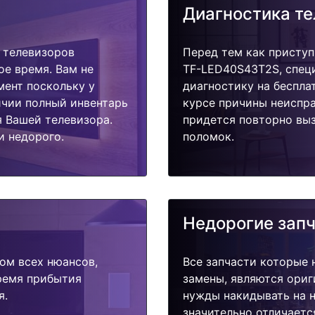
Диагностика т
 телевизоров
Перед тем как приступ
ое время. Вам не
TF-LED40S43T2S, спец
мент поскольку у
диагностику на беспла
ичии полный инвентарь
курсе причины неиспра
я Вашей телевизора.
придется повторно выз
и недорого.
поломок.
Недорогие зап
ом всех нюансов,
Все запчасти которые 
время прибытия
замены, являются ориг
я.
нужды накидывать на н
значительно отличаетс