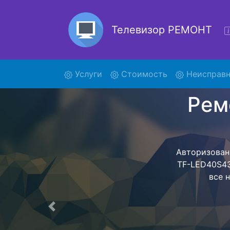
Телевизор РЕМОНТ
(current)
Услуги
Стоимость
Неисправн
Рем
LE
Ремонт теле
обратно - с п
для дальне
ост
Предыдущая