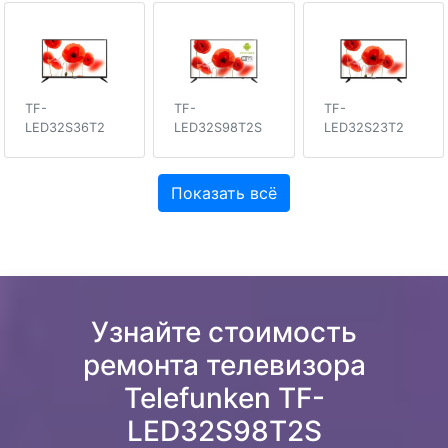
TF-
TF-
TF-
LED32S36T2
LED32S98T2S
LED32S23T2
Показать всё
Узнайте стоимость
ремонта телевизора
Telefunken TF-
LED32S98T2S