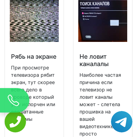
Рябь на экране
Не ловит
каналалы
При просмотре
телевизора рябит
Наиболее частая
экран, тут скорее
причина если
всего дело в
телевизор не
проводе который
ловит каналы
уже испорчен или
может - слетела
расшатанные
прошивка на
разъемы
вашей
видеотехнике и ее
просто