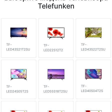
Telefunken
TF-
TF-
TF-
LED43S22T2SU
LED43S21T2SU
LED22S12T2
TF-
TF-
TF-
LED40S04T2S
LED24S05T2S
LED55S18T2SU