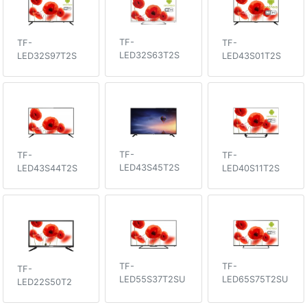
TF-
TF-
TF-
LED32S63T2S
LED43S01T2S
LED32S97T2S
TF-
TF-
TF-
LED43S45T2S
LED43S44T2S
LED40S11T2S
TF-
TF-
TF-
LED55S37T2SU
LED65S75T2SU
LED22S50T2