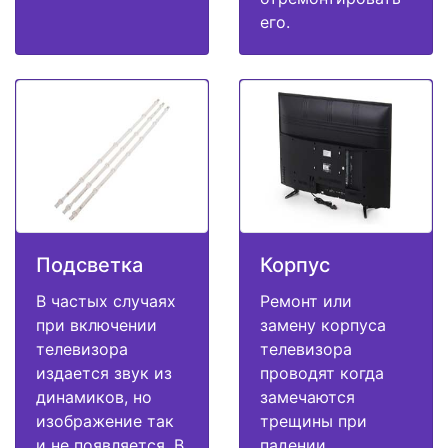
его.
Подсветка
Корпус
В частых случаях
Ремонт или
при включении
замену корпуса
телевизора
телевизора
издается звук из
проводят когда
динамиков, но
замечаются
изображение так
трещины при
и не появляется. В
падении,