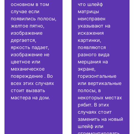
основном в том
что шлейф
случае если
матрицы
появились полосы,
неисправен
желтое пятно,
указывают на
изображение
искажения
дергается,
картинки,
яркость падает,
появляются
изображение не
разного вида
цветное или
мерцания на
механическое
экране,
повреждение . Во
горизонтальные
всех этих случаях
или вертикальные
стоит вызвать
полосы, в
мастера на дом.
некоторых местах
рябит. В этих
случаях стоит
заменить на новый
шлейф или
отремонтировать