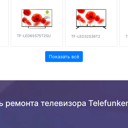
TF-LED65S75T2SU
TF-LED32S36T2
T
Показать всё
ь ремонта телевизора Telefunk