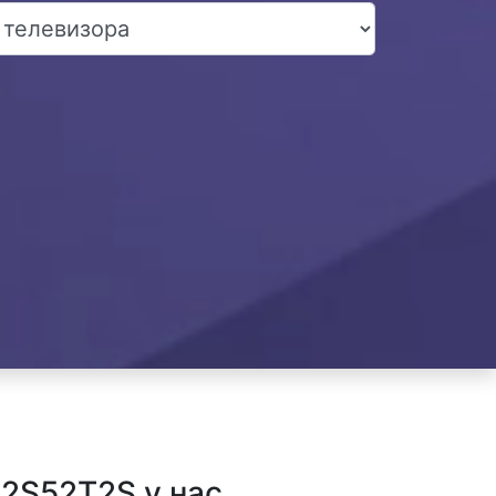
2S52T2S у нас