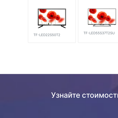
TF-LED55S37T2SU
TF-LED22S50T2
Узнайте стоимост