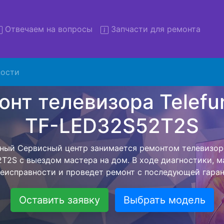
Отвечаем на вопросы
Запчасти для ремонта
ости
онт телевизоров Telefunken
D32S52T2S с вывозом в сер
визоров Telefunken TF-LED32S52T2S с вывозом в серви
омощью нашей бесплатной услуги, специалист заберет
йшего более детального ремонта. Оговоренная стоимо
анется неизменно при возвращении видеотехники обра
Оставить заявку
Выбрать модель