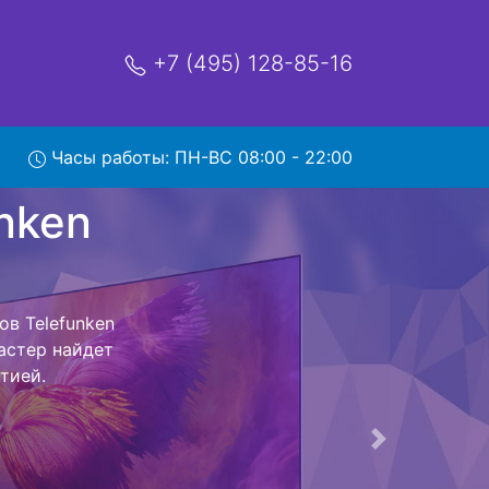
+7 (495) 128-85-16
Часы работы: ПН-ВС 08:00 - 22:00
 TF-
вис
сный центр и
 Ваш телевизор
сть ремонта
тно.
Следующая