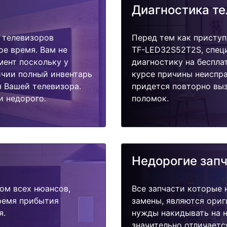
Диагностика т
 телевизоров
Перед тем как приступ
ое время. Вам не
TF-LED32S52T2S, спец
мент поскольку у
диагностику на беспла
ичии полный инвентарь
курсе причины неиспра
я Вашей телевизора.
придется повторно выз
и недорого.
поломок.
Недорогие зап
ом всех нюансов,
Все запчасти которые 
время прибытия
замены, являются ориг
я.
нужды накидывать на н
значительно отличаетс