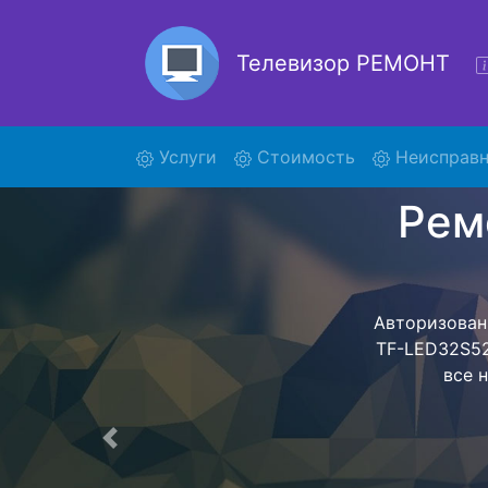
Телевизор РЕМОНТ
(current)
Услуги
Стоимость
Неисправн
Рем
LE
Ремонт теле
обратно - с п
для дальне
ост
Предыдущая