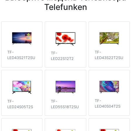
Telefunken
TF-
TF-
TF-
LED43S22T2SU
LED43S21T2SU
LED22S12T2
TF-
TF-
TF-
LED40S04T2S
LED24S05T2S
LED55S18T2SU