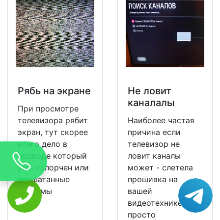
Рябь на экране
Не ловит
каналалы
При просмотре
телевизора рябит
Наиболее частая
экран, тут скорее
причина если
всего дело в
телевизор не
проводе который
ловит каналы
уже испорчен или
может - слетела
расшатанные
прошивка на
разъемы
вашей
видеотехнике и ее
просто