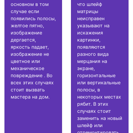
основном в том
что шлейф
случае если
матрицы
появились полосы,
неисправен
желтое пятно,
указывают на
изображение
искажения
дергается,
картинки,
яркость падает,
появляются
изображение не
разного вида
цветное или
мерцания на
механическое
экране,
повреждение . Во
горизонтальные
всех этих случаях
или вертикальные
стоит вызвать
полосы, в
мастера на дом.
некоторых местах
рябит. В этих
случаях стоит
заменить на новый
шлейф или
отремонтировать