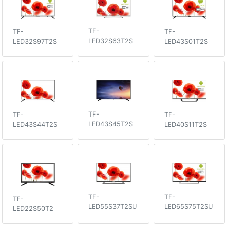
TF-
TF-
TF-
LED32S63T2S
LED43S01T2S
LED32S97T2S
TF-
TF-
TF-
LED43S45T2S
LED43S44T2S
LED40S11T2S
TF-
TF-
TF-
LED55S37T2SU
LED65S75T2SU
LED22S50T2