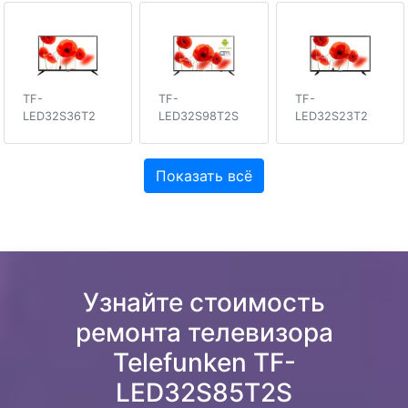
TF-
TF-
TF-
LED32S36T2
LED32S98T2S
LED32S23T2
Показать всё
Узнайте стоимость
ремонта телевизора
Telefunken TF-
LED32S85T2S