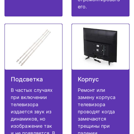
его.
Подсветка
Корпус
В частых случаях
Ремонт или
при включении
замену корпуса
телевизора
телевизора
издается звук из
проводят когда
динамиков, но
замечаются
изображение так
трещины при
и не появляется. В
падении,