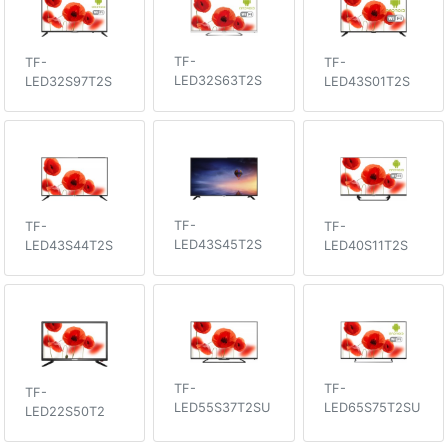
TF-
TF-
TF-
LED32S63T2S
LED43S01T2S
LED32S97T2S
TF-
TF-
TF-
LED43S45T2S
LED43S44T2S
LED40S11T2S
TF-
TF-
TF-
LED55S37T2SU
LED65S75T2SU
LED22S50T2