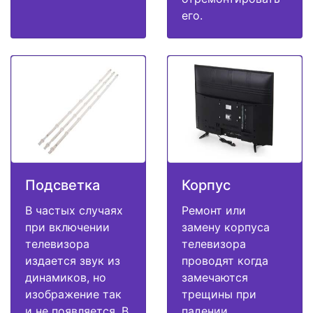
его.
Подсветка
Корпус
В частых случаях
Ремонт или
при включении
замену корпуса
телевизора
телевизора
издается звук из
проводят когда
динамиков, но
замечаются
изображение так
трещины при
и не появляется. В
падении,