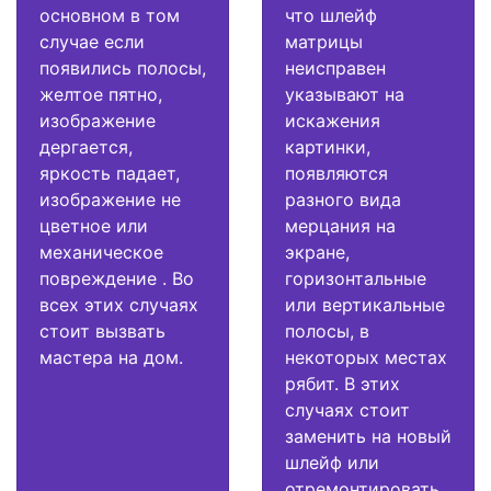
основном в том
что шлейф
случае если
матрицы
появились полосы,
неисправен
желтое пятно,
указывают на
изображение
искажения
дергается,
картинки,
яркость падает,
появляются
изображение не
разного вида
цветное или
мерцания на
механическое
экране,
повреждение . Во
горизонтальные
всех этих случаях
или вертикальные
стоит вызвать
полосы, в
мастера на дом.
некоторых местах
рябит. В этих
случаях стоит
заменить на новый
шлейф или
отремонтировать