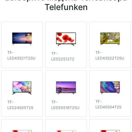
Telefunken
TF-
TF-
TF-
LED43S22T2SU
LED43S21T2SU
LED22S12T2
TF-
TF-
TF-
LED40S04T2S
LED24S05T2S
LED55S18T2SU