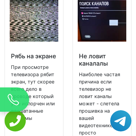
Рябь на экране
Не ловит
каналалы
При просмотре
телевизора рябит
Наиболее частая
экран, тут скорее
причина если
всего дело в
телевизор не
проводе который
ловит каналы
уже испорчен или
может - слетела
расшатанные
прошивка на
разъемы
вашей
видеотехнике и ее
просто