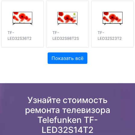
TF-
TF-
TF-
LED32S36T2
LED32S98T2S
LED32S23T2
Показать всё
Узнайте стоимость
ремонта телевизора
Telefunken TF-
LED32S14T2