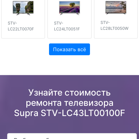
STV-
STV-
STV-
LC28LT0050W
LC22LT0070F
LC24LT0051F
Показать всё
Узнайте стоимость
ремонта телевизора
Supra STV-LC43LT00100F