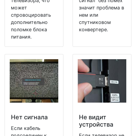
телевизора, что
сигнал" без помех
может
значит проблема в
спровоцировать
нем или
дополнительно
спутниковом
поломке блока
конвертере.
питания.
Нет сигнала
Не видит
устройства
Если кабель
подсоединен к
Если телевизор не