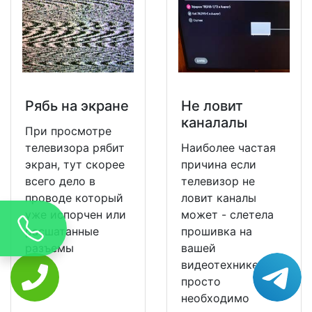
Рябь на экране
Не ловит
каналалы
При просмотре
телевизора рябит
Наиболее частая
экран, тут скорее
причина если
всего дело в
телевизор не
проводе который
ловит каналы
уже испорчен или
может - слетела
расшатанные
прошивка на
разъемы
вашей
видеотехнике и ее
просто
необходимо