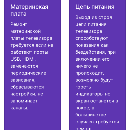
Материнская
Цепь питания
плата
Выход из строя
Ремонт
цепи питания
материнской
телевизора
платы телевизора
способствуют
требуется если не
показания как
работают порты
бездействия, при
USB, HDMI,
включении его
замечаются
ничего не
периодические
происходит,
зависания,
возможно будут
сбрасываются
гореть
настройки, не
индикаторы но
запоминает
экран останется в
каналы.
покое, в
большинстве
случаев требуется
ремонт.