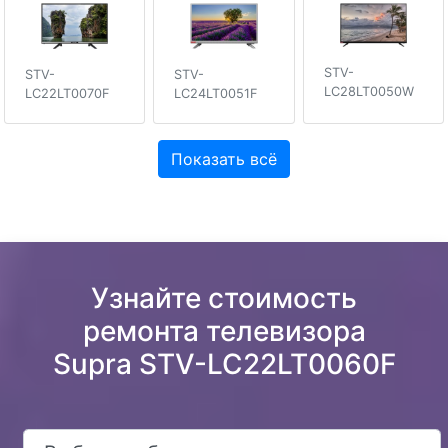
STV-
STV-
STV-
LC28LT0050W
LC22LT0070F
LC24LT0051F
Показать всё
Узнайте стоимость
ремонта телевизора
Supra STV-LC22LT0060F