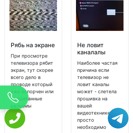
Рябь на экране
Не ловит
каналалы
При просмотре
телевизора рябит
Наиболее частая
экран, тут скорее
причина если
всего дело в
телевизор не
проводе который
ловит каналы
уже испорчен или
может - слетела
расшатанные
прошивка на
разъемы
вашей
видеотехнике и ее
просто
необходимо