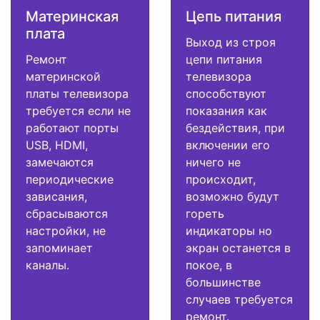
Материнская
Цепь питания
плата
Выход из строя
Ремонт
цепи питания
материнской
телевизора
платы телевизора
способствуют
требуется если не
показания как
работают порты
бездействия, при
USB, HDMI,
включении его
замечаются
ничего не
периодические
происходит,
зависания,
возможно будут
сбрасываются
гореть
настройки, не
индикаторы но
запоминает
экран останется в
каналы.
покое, в
большинстве
случаев требуется
ремонт.