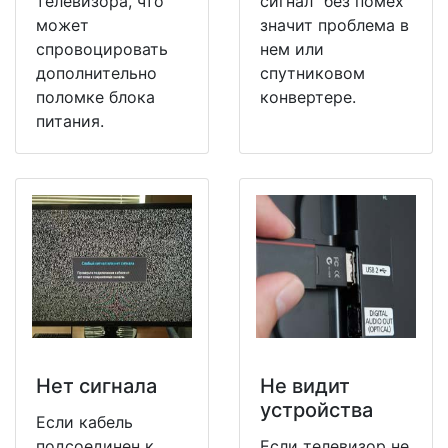
телевизора, что
сигнал" без помех
может
значит проблема в
спровоцировать
нем или
дополнительно
спутниковом
поломке блока
конвертере.
питания.
Нет сигнала
Не видит
устройства
Если кабель
подсоединен к
Если телевизор не