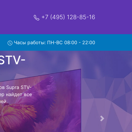
+7 (495) 128-85-16
Часы работы: ПН-ВС 08:00 - 22:00
V-
вис
ный центр и
 Ваш телевизор
сть ремонта
тно.
Следующая