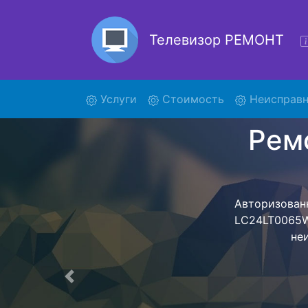
Телевизор РЕМОНТ
(current)
Услуги
Стоимость
Неисправн
Р
LC
Ремонт тел
обратно - с п
для дальне
ост
Предыдущая