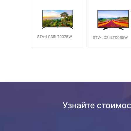
STV-LC39LT0075W
STV-LC24LT0065W
Узнайте стоимо