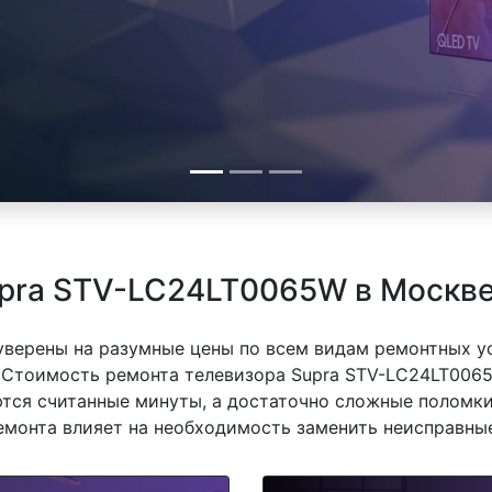
upra STV-LC24LT0065W в Москв
 уверены на разумные цены по всем видам ремонтных у
 Стоимость ремонта телевизора Supra STV-LC24LT0065
ются считанные минуты, а достаточно сложные поломки
емонта влияет на необходимость заменить неисправные