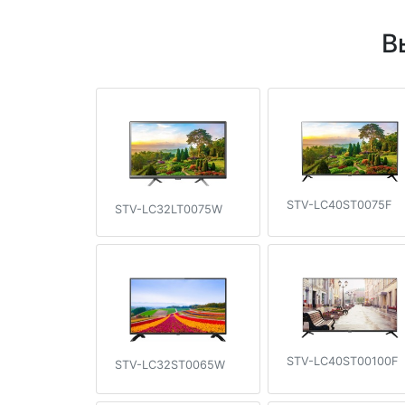
В
STV-LC40ST0075F
STV-LC32LT0075W
STV-LC40ST00100F
STV-LC32ST0065W