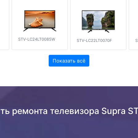
STV-LC24LT0085W
STV-LC22LT0070F
S
Показать всё
сть ремонта телевизора Supra 