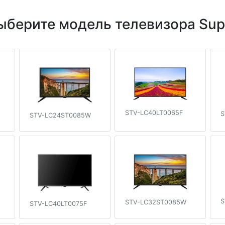
ыберите модель телевизора Sup
STV-LC40LT0065F
S
STV-LC24ST0085W
S
STV-LC32ST0085W
STV-LC40LT0075F