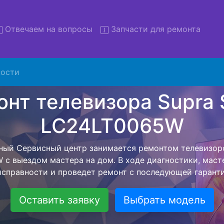
Отвечаем на вопросы
Запчасти для ремонта
ости
емонт телевизоров Supra ST
24LT0065W с вывозом в сер
евизоров Supra STV-LC24LT0065W с вывозом в сервис
омощью нашей бесплатной услуги, специалист заберет
йшего более детального ремонта. Оговоренная стоимо
анется неизменно при возвращении видеотехники обра
Оставить заявку
Выбрать модель