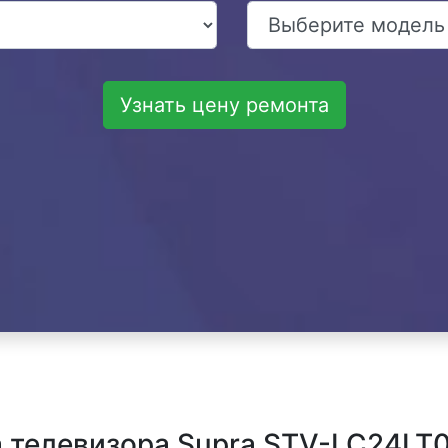
Узнать цену ремонта
 телевизора Supra STV-LC24LT