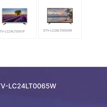
STV-LC28LT0050W
TV-LC24LT0051F
STV-LC24LT0065W