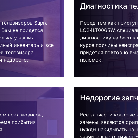
Диагностика т
телевизоров Supra
Перед тем как приступ
 Вам не придется
LC24LT0065W, специал
ольку у наших
диагностику на беспла
олный инвентарь и все
курсе причины неиспра
й телевизора.
придется повторно выз
и недорого.
поломок.
Недорогие зап
ом всех нюансов,
Все запчасти которые 
время прибытия
замены, являются ориг
я.
нужды накидывать на н
значительно отличаетс