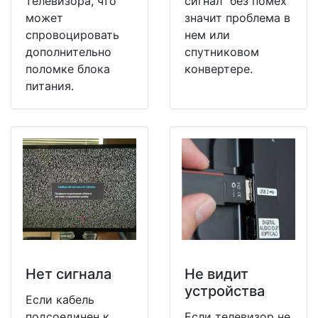
телевизора, что
сигнал" без помех
может
значит проблема в
спровоцировать
нем или
дополнительно
спутниковом
поломке блока
конвертере.
питания.
Нет сигнала
Не видит
устройства
Если кабель
подсоединен к
Если телевизор не