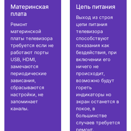
Материнская
Цепь питания
плата
Выход из строя
Ремонт
цепи питания
материнской
телевизора
платы телевизора
способствуют
требуется если не
показания как
работают порты
бездействия, при
USB, HDMI,
включении его
замечаются
ничего не
периодические
происходит,
зависания,
возможно будут
сбрасываются
гореть
настройки, не
индикаторы но
запоминает
экран останется в
каналы.
покое, в
большинстве
случаев требуется
ремонт.