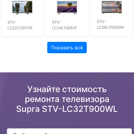
STV-
STV-
STV-
LC28LT0050W
LC22LT0070F
LC24LT0051F
Показать всё
Узнайте стоимость
ремонта телевизора
Supra STV-LC32T900WL