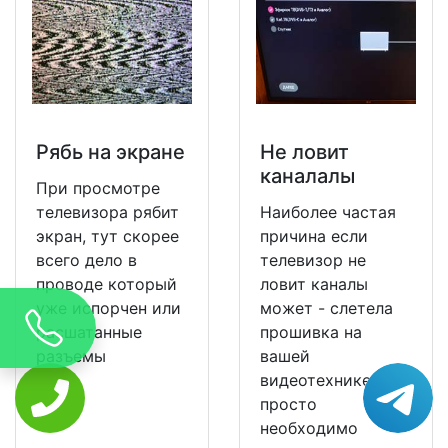
Рябь на экране
Не ловит
каналалы
При просмотре
телевизора рябит
Наиболее частая
экран, тут скорее
причина если
всего дело в
телевизор не
проводе который
ловит каналы
уже испорчен или
может - слетела
расшатанные
прошивка на
разъемы
вашей
видеотехнике и ее
просто
необходимо