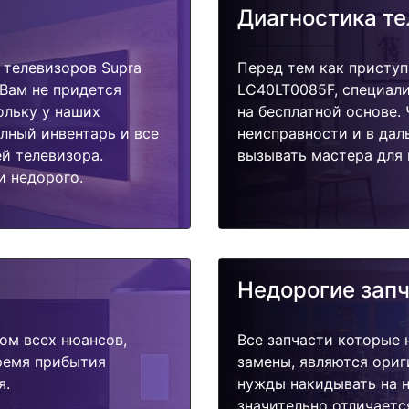
Диагностика т
телевизоров Supra
Перед тем как приступ
 Вам не придется
LC40LT0085F, специали
ольку у наших
на бесплатной основе.
олный инвентарь и все
неисправности и в дал
й телевизора.
вызывать мастера для 
и недорого.
Недорогие зап
ом всех нюансов,
Все запчасти которые 
время прибытия
замены, являются ориг
я.
нужды накидывать на н
значительно отличаетс