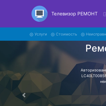
Телевизор РЕМОНТ
(current)
Услуги
Стоимость
Неисправн
Р
LC
Ремонт те
обратно - с п
для дальне
ост
Предыдущая