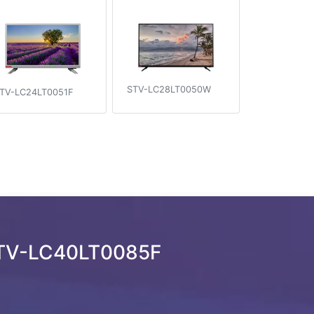
STV-LC28LT0050W
TV-LC24LT0051F
STV-LC40LT0085F