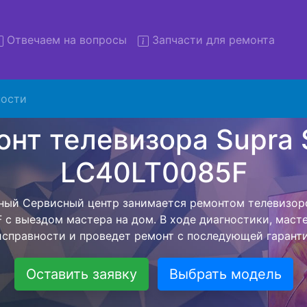
Отвечаем на вопросы
Запчасти для ремонта
ости
емонт телевизоров Supra ST
40LT0085F с вывозом в сер
левизоров Supra STV-LC40LT0085F с вывозом в сервисн
омощью нашей бесплатной услуги, специалист заберет
йшего более детального ремонта. Оговоренная стоимо
анется неизменно при возвращении видеотехники обра
Оставить заявку
Выбрать модель