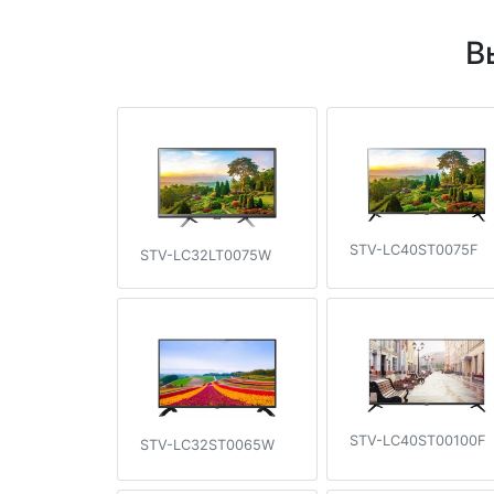
В
STV-LC40ST0075F
STV-LC32LT0075W
STV-LC40ST00100F
STV-LC32ST0065W