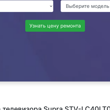
Узнать цену ремонта
 телевизора Supra STV-LC40LT0