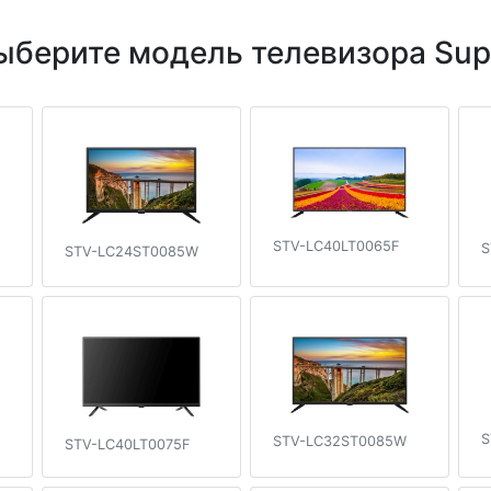
ыберите модель телевизора Sup
STV-LC40LT0065F
S
STV-LC24ST0085W
S
STV-LC32ST0085W
STV-LC40LT0075F