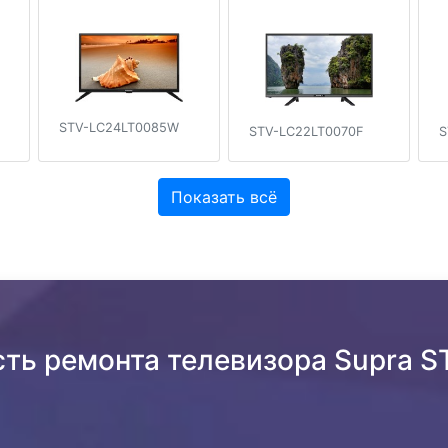
STV-LC24LT0085W
STV-LC22LT0070F
S
Показать всё
сть ремонта телевизора Supra 