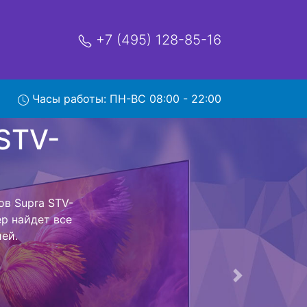
+7 (495) 128-85-16
Часы работы: ПН-ВС 08:00 - 22:00
V-
вис
ый центр и
 Ваш телевизор
сть ремонта
тно.
Следующая