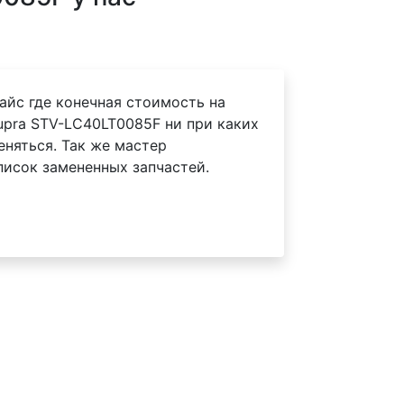
айс где конечная стоимость на
upra STV-LC40LT0085F ни при каких
еняться. Так же мастер
писок замененных запчастей.