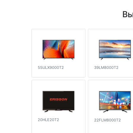
Вы
55ULX9000T2
39LM8000T2
20HLE20T2
22FLM8000T2