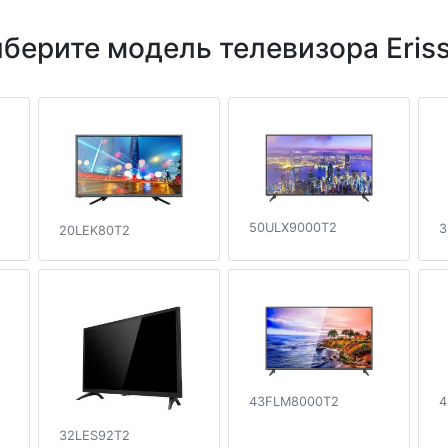
берите модель телевизора Eris
50ULX9000T2
3
20LEK80T2
43FLM8000T2
4
32LES92T2