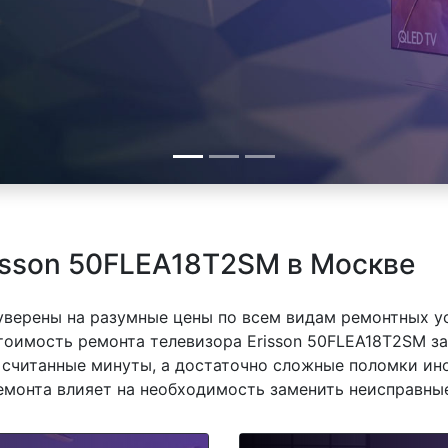
isson 50FLEA18T2SM в Москве
 уверены на разумные цены по всем видам ремонтных у
тоимость ремонта телевизора Erisson 50FLEA18T2SM за
 считанные минуты, а достаточно сложные поломки ино
емонта влияет на необходимость заменить неисправные