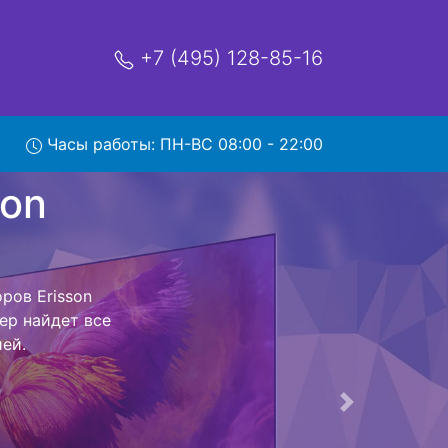
+7 (495) 128-85-16
Часы работы: ПН-ВС 08:00 - 22:00
рвис
ентр и обратно
левизор для
ь ремонта
тно.
Следующая