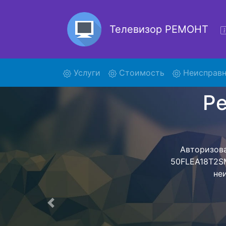
Телевизор РЕМОНТ
(current)
Услуги
Стоимость
Неисправн
50F
Ремонт телеви
- с помощь
дальнейш
ост
Предыдущая