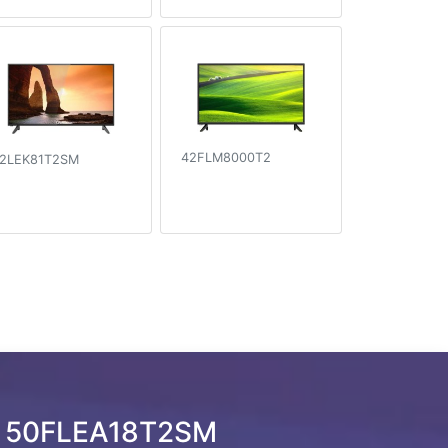
42FLM8000T2
2LEK81T2SM
on 50FLEA18T2SM