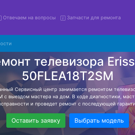
Отвечаем на вопросы
Запчасти для ремонта
ости
Ремонт телевизоров Erisson
LEA18T2SM с вывозом в се
зоров Erisson 50FLEA18T2SM с вывозом в сервисный ц
ю нашей бесплатной услуги, специалист заберет Ваш те
его более детального ремонта. Оговоренная стоимост
анется неизменно при возвращении видеотехники обра
Оставить заявку
Выбрать модель