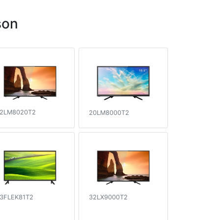
son
2LM8020T2
20LM8000T2
3FLEK81T2
32LX9000T2