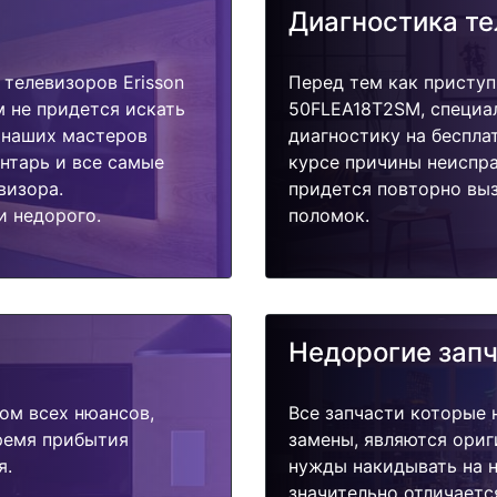
Диагностика т
телевизоров Erisson
Перед тем как приступ
 не придется искать
50FLEA18T2SM, специа
у наших мастеров
диагностику на беспла
ентарь и все самые
курсе причины неиспра
визора.
придется повторно выз
и недорого.
поломок.
Недорогие зап
ом всех нюансов,
Все запчасти которые 
время прибытия
замены, являются ориг
я.
нужды накидывать на н
значительно отличаетс