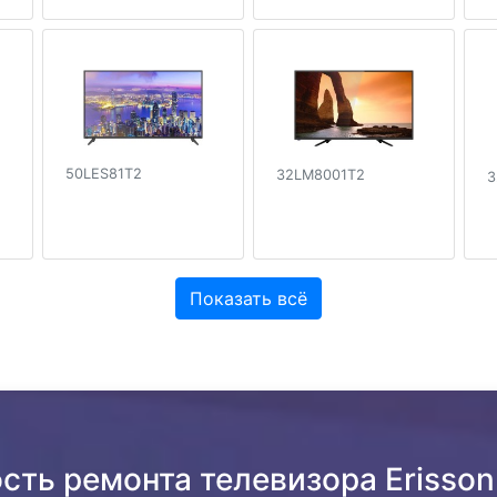
50LES81T2
32LM8001T2
3
Показать всё
сть ремонта телевизора Eriss