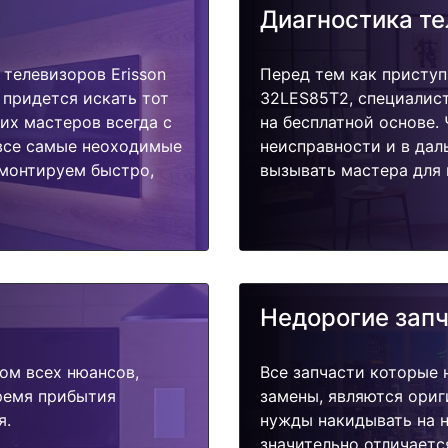
Диагностика т
телевизоров Erisson
Перед тем как приступ
 придется искать тот
32LES85T2, специалист
их мастеров всегда с
на бесплатной основе.
 все самые неоходимые
неисправности и в дал
емонтируем быстро,
вызывать мастера для 
Недорогие зап
ом всех нюансов,
Все запчасти которые 
время прибытия
замены, являются ориг
я.
нужды накидывать на н
значительно отличаетс