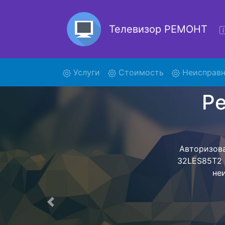
Телевизор РЕМОНТ
(current)
Услуги
Стоимость
Неисправн
Ремонт
Ремонт телеви
помощью н
дальнейш
ост
Предыдущая