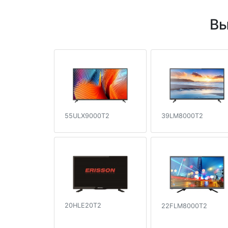
Вы
55ULX9000T2
39LM8000T2
20HLE20T2
22FLM8000T2