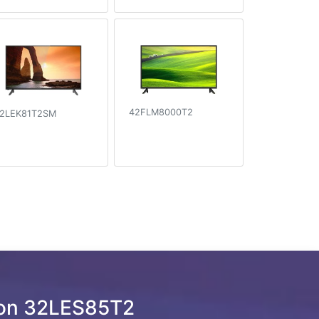
42FLM8000T2
2LEK81T2SM
son 32LES85T2