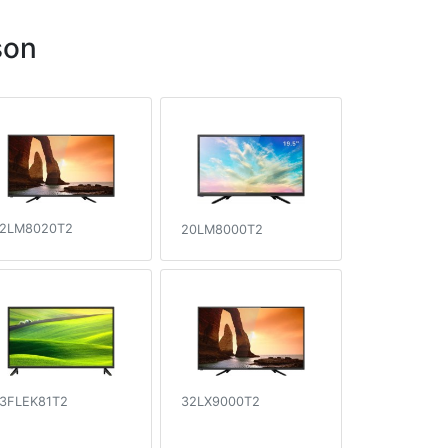
son
2LM8020T2
20LM8000T2
3FLEK81T2
32LX9000T2