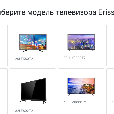
берите модель телевизора Eris
50ULX9000T2
3
20LEK80T2
43FLM8000T2
4
32LES92T2