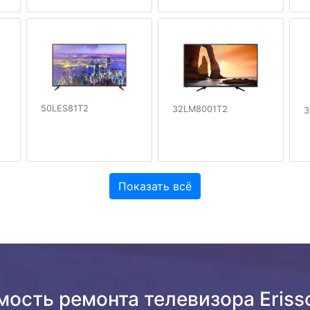
50LES81T2
32LM8001T2
3
Показать всё
мость ремонта телевизора Eris