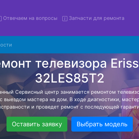
Отвечаем на вопросы
Запчасти для ремонта
ости
 телевизоров Erisson 32LE
вывозом в сервис
зоров Erisson 32LES85T2 с вывозом в сервисный центр
ашей бесплатной услуги, специалист заберет Ваш тел
его более детального ремонта. Оговоренная стоимост
анется неизменно при возвращении видеотехники обра
Оставить заявку
Выбрать модель