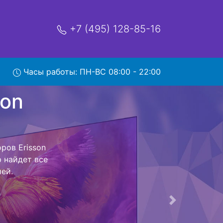
+7 (495) 128-85-16
Часы работы: ПН-ВС 08:00 - 22:00
S85T2 с
 и обратно - с
евизор для
ь ремонта
тно.
Следующая