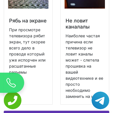
Рябь на экране
Не ловит
каналалы
При просмотре
телевизора рябит
Наиболее частая
экран, тут скорее
причина если
всего дело в
телевизор не
проводе который
ловит каналы
уже испорчен или
может - слетела
расшатанные
прошивка на
разъемы
вашей
видеотехнике и ее
просто
необходимо
заменить на новую