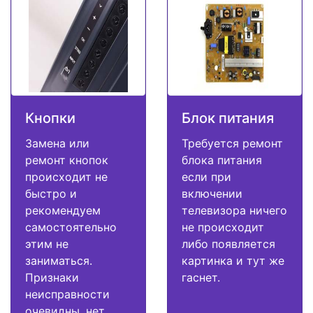
Кнопки
Блок питания
Замена или
Требуется ремонт
ремонт кнопок
блока питания
происходит не
если при
быстро и
включении
рекомендуем
телевизора ничего
самостоятельно
не происходит
этим не
либо появляется
заниматься.
картинка и тут же
Признаки
гаснет.
неисправности
очевидны, нет