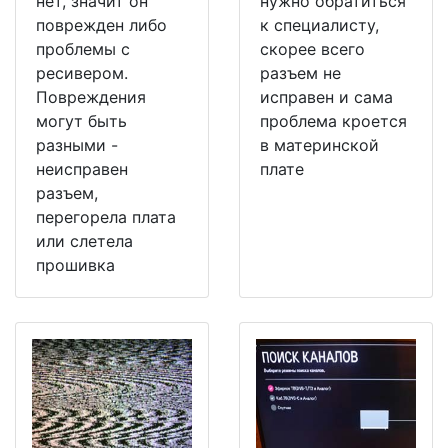
нет, значит он
нужно обратиться
поврежден либо
к специалисту,
проблемы с
скорее всего
ресивером.
разъем не
Повреждения
исправен и сама
могут быть
проблема кроется
разными -
в материнской
неисправен
плате
разъем,
перегорела плата
или слетела
прошивка