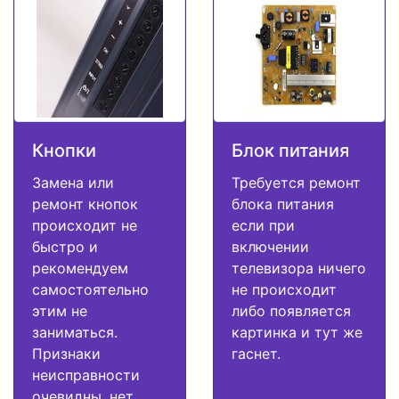
Кнопки
Блок питания
Замена или
Требуется ремонт
ремонт кнопок
блока питания
происходит не
если при
быстро и
включении
рекомендуем
телевизора ничего
самостоятельно
не происходит
этим не
либо появляется
заниматься.
картинка и тут же
Признаки
гаснет.
неисправности
очевидны, нет