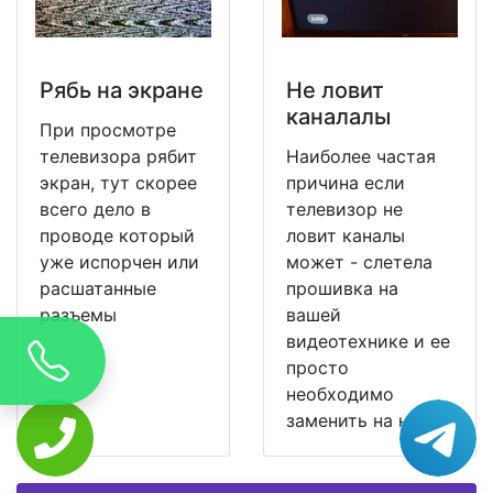
Рябь на экране
Не ловит
каналалы
При просмотре
телевизора рябит
Наиболее частая
экран, тут скорее
причина если
всего дело в
телевизор не
проводе который
ловит каналы
уже испорчен или
может - слетела
расшатанные
прошивка на
разъемы
вашей
видеотехнике и ее
просто
необходимо
заменить на новую