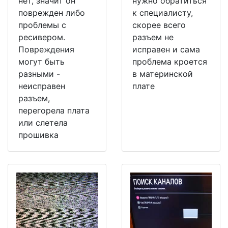
нет, значит он
нужно обратиться
поврежден либо
к специалисту,
проблемы с
скорее всего
ресивером.
разъем не
Повреждения
исправен и сама
могут быть
проблема кроется
разными -
в материнской
неисправен
плате
разъем,
перегорела плата
или слетела
прошивка