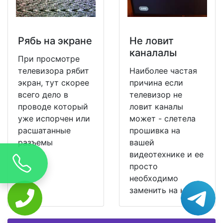
Рябь на экране
Не ловит
каналалы
При просмотре
телевизора рябит
Наиболее частая
экран, тут скорее
причина если
всего дело в
телевизор не
проводе который
ловит каналы
уже испорчен или
может - слетела
расшатанные
прошивка на
разъемы
вашей
видеотехнике и ее
просто
необходимо
заменить на новую