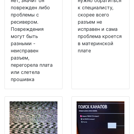
нет, значит он
нужно обратиться
поврежден либо
к специалисту,
проблемы с
скорее всего
ресивером.
разъем не
Повреждения
исправен и сама
могут быть
проблема кроется
разными -
в материнской
неисправен
плате
разъем,
перегорела плата
или слетела
прошивка