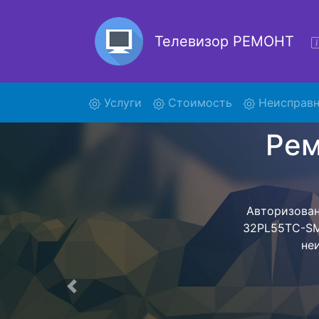
Телевизор РЕМОНТ
(current)
Услуги
Стоимость
Неисправн
Ремонт
Ремонт те
обратно - с п
для дальне
ост
Предыдущая