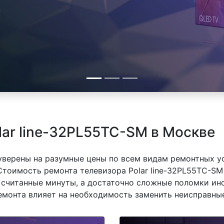
lar line-32PL55TC-SM в Москве
 уверены на разумные цены по всем видам ремонтных у
Стоимость ремонта телевизора Polar line-32PL55TC-SM 
 считанные минуты, а достаточно сложные поломки ино
емонта влияет на необходимость заменить неисправные