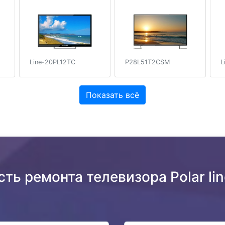
P28L51T2CSM
L
Line-20PL12TC
Показать всё
сть ремонта телевизора Polar l