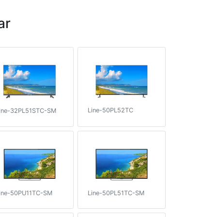
ar
Line-50PL52TC
ine-32PL51STC-SM
ine-50PU11TC-SM
Line-50PL51TC-SM