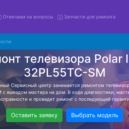
Отвечаем на вопросы
Запчасти для ремонта
ости
 телевизоров Polar line-32
SM с вывозом в сервис
левизоров Polar line-32PL55TC-SM с вывозом в сервисн
омощью нашей бесплатной услуги, специалист заберет
йшего более детального ремонта. Оговоренная стоимо
анется неизменно при возвращении видеотехники обра
Оставить заявку
Выбрать модель