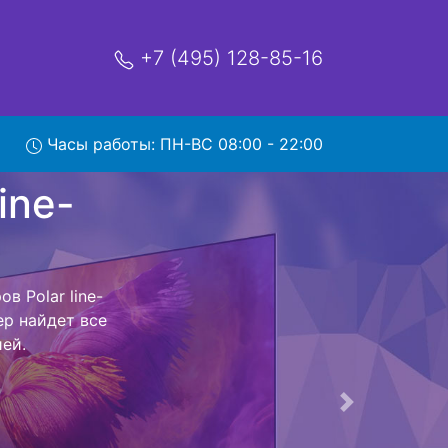
+7 (495) 128-85-16
Часы работы: ПН-ВС 08:00 - 22:00
PL55TC-
ый центр и
 Ваш телевизор
сть ремонта
тно.
Следующая