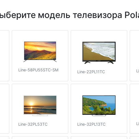
ыберите модель телевизора Pol
Line-58PU55STC-SM
L
Line-22PL11TC
L
Line-32PL53TC
Line-32PL13TC