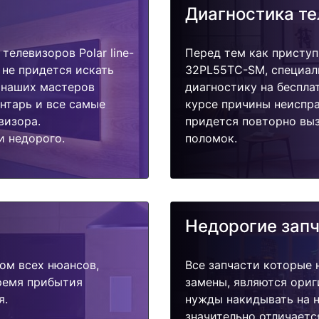
Диагностика т
елевизоров Polar line-
Перед тем как приступи
 не придется искать
32PL55TC-SM, специал
у наших мастеров
диагностику на беспла
ентарь и все самые
курсе причины неиспра
визора.
придется повторно выз
и недорого.
поломок.
Недорогие зап
ом всех нюансов,
Все запчасти которые 
время прибытия
замены, являются ориг
я.
нужды накидывать на н
значительно отличаетс