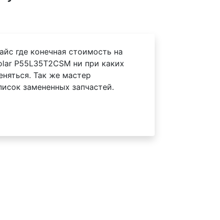
айс где конечная стоимость на
olar P55L35T2CSM ни при каких
еняться. Так же мастер
писок замененных запчастей.