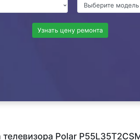
Узнать цену ремонта
телевизора Polar P55L35T2CSM