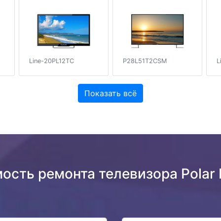
P28L51T2CSM
L
Line-20PL12TC
Показать всё
мость ремонта телевизора Pola