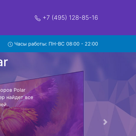
+7 (495) 128-85-16
Часы работы: ПН-ВС 08:00 - 22:00
T2CSM с
р и обратно -
левизор для
ь ремонта
тно.
Следующая