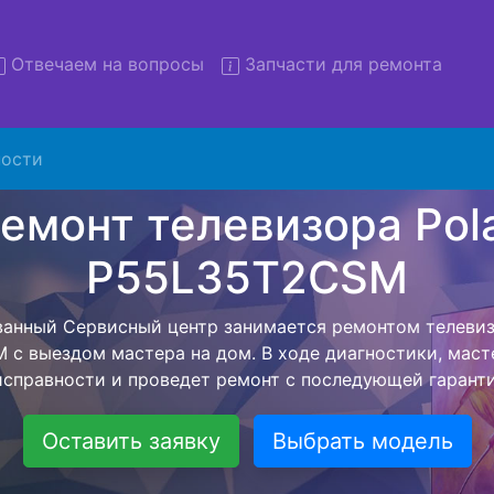
Отвечаем на вопросы
Запчасти для ремонта
ости
 телевизоров Polar P55L35
вывозом в сервис
изоров Polar P55L35T2CSM с вывозом в сервисный цент
нашей бесплатной услуги, специалист заберет Ваш те
его более детального ремонта. Оговоренная стоимост
анется неизменно при возвращении видеотехники обра
Оставить заявку
Выбрать модель