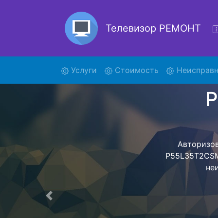
Телевизор РЕМОНТ
(current)
Услуги
Стоимость
Неисправн
Ремонт
Ремонт телев
с помощью 
дальнейш
ост
Предыдущая