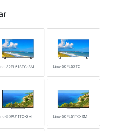
ar
Line-50PL52TC
ine-32PL51STC-SM
ine-50PU11TC-SM
Line-50PL51TC-SM