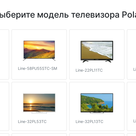
ыберите модель телевизора Pol
Line-58PU55STC-SM
L
Line-22PL11TC
L
Line-32PL53TC
Line-32PL13TC