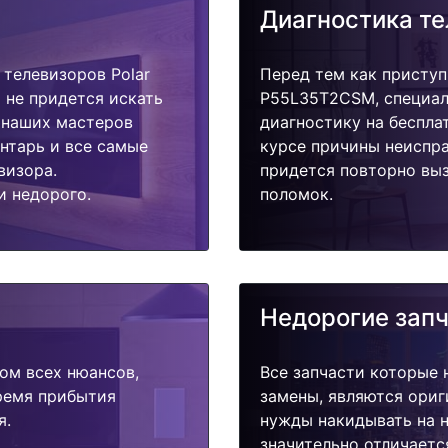
Диагностика т
телевизоров Polar
Перед тем как приступ
 не придется искать
P55L35T2CSM, специал
у наших мастеров
диагностику на беспла
ентарь и все самые
курсе причины неиспра
визора.
придется повторно выз
и недорого.
поломок.
Недорогие зап
ом всех нюансов,
Все запчасти которые 
время прибытия
замены, являются ориг
я.
нужды накидывать на н
значительно отличаетс