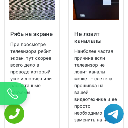
Рябь на экране
Не ловит
каналалы
При просмотре
телевизора рябит
Наиболее частая
экран, тут скорее
причина если
всего дело в
телевизор не
проводе который
ловит каналы
уже испорчен или
может - слетела
расшатанные
прошивка на
разъемы
вашей
видеотехнике и ее
просто
необходимо
заменить на новую