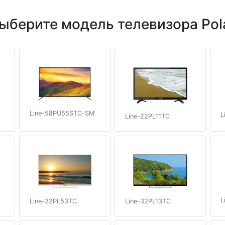
ыберите модель телевизора Pol
Line-58PU55STC-SM
L
Line-22PL11TC
L
Line-32PL53TC
Line-32PL13TC