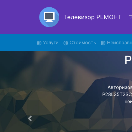
Телевизор РЕМОНТ
(current)
Услуги
Стоимость
Неисправн
Ремон
Ремонт телев
помощью н
дальнейш
ост
Предыдущая