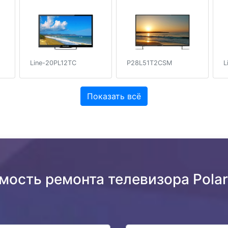
P28L51T2CSM
L
Line-20PL12TC
Показать всё
имость ремонта телевизора Pola