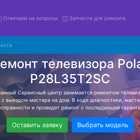
Отвечаем на вопросы
Запчасти для ремонта
ости
т телевизоров Polar P28L35
вывозом в сервис
изоров Polar P28L35T2SC с вывозом в сервисный центр 
ашей бесплатной услуги, специалист заберет Ваш тел
его более детального ремонта. Оговоренная стоимост
анется неизменно при возвращении видеотехники обра
Оставить заявку
Выбрать модель