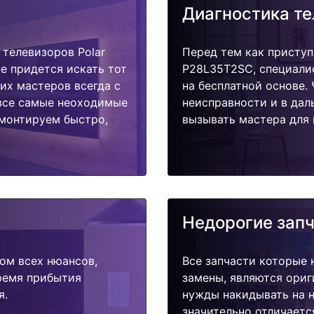
Диагностика т
телевизоров Polar
Перед тем как приступ
е придется искать тот
P28L35T2SC, специали
их мастеров всегда с
на бесплатной основе.
 все самые неоходимые
неисправности и в дал
емонтируем быстро,
вызывать мастера для 
Недорогие зап
ом всех нюансов,
Все запчасти которые 
время прибытия
замены, являются ориг
я.
нужды накидывать на н
значительно отличаетс