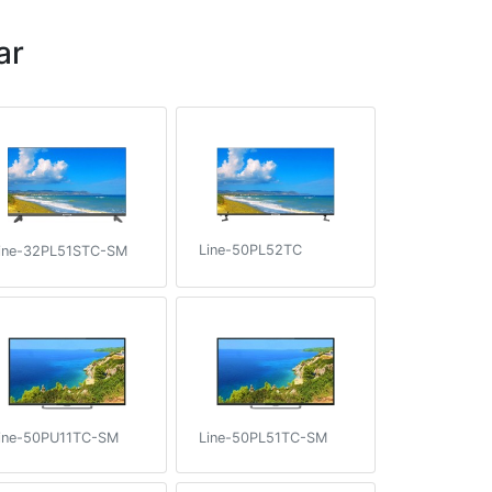
ar
Line-50PL52TC
ine-32PL51STC-SM
ine-50PU11TC-SM
Line-50PL51TC-SM