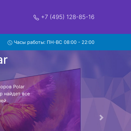
+7 (495) 128-85-16
Часы работы: ПН-ВС 08:00 - 22:00
T2SC с
и обратно - с
евизор для
ь ремонта
тно.
Следующая