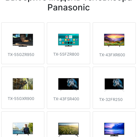
Panasonic
TX-55FZR800
TX-55GZR950
TX-43FXR600
TX-55GXR900
TX-43FSR400
TX-32FR250