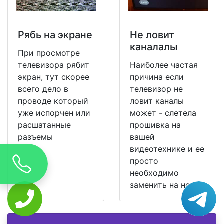
Рябь на экране
Не ловит
каналалы
При просмотре
телевизора рябит
Наиболее частая
экран, тут скорее
причина если
всего дело в
телевизор не
проводе который
ловит каналы
уже испорчен или
может - слетела
расшатанные
прошивка на
разъемы
вашей
видеотехнике и ее
просто
необходимо
заменить на новую