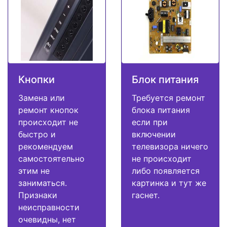
Кнопки
Блок питания
Замена или
Требуется ремонт
ремонт кнопок
блока питания
происходит не
если при
быстро и
включении
рекомендуем
телевизора ничего
самостоятельно
не происходит
этим не
либо появляется
заниматься.
картинка и тут же
Признаки
гаснет.
неисправности
очевидны, нет