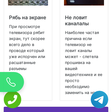
Рябь на экране
Не ловит
каналалы
При просмотре
телевизора рябит
Наиболее частая
экран, тут скорее
причина если
всего дело в
телевизор не
проводе который
ловит каналы
уже испорчен или
может - слетела
расшатанные
прошивка на
разъемы
вашей
видеотехнике и ее
просто
необходимо
заменить на новую