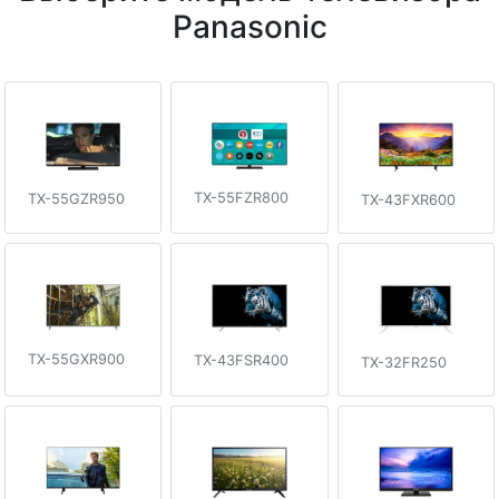
Panasonic
TX-55FZR800
TX-55GZR950
TX-43FXR600
TX-55GXR900
TX-43FSR400
TX-32FR250