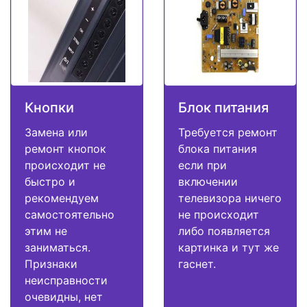
Кнопки
Блок питания
Замена или
Требуется ремонт
ремонт кнопок
блока питания
происходит не
если при
быстро и
включении
рекомендуем
телевизора ничего
самостоятельно
не происходит
этим не
либо появляется
заниматься.
картинка и тут же
Признаки
гаснет.
неисправности
очевидны, нет