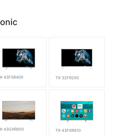
onic
X-43FSR400
TX-32FR250
X-43GXR600
TX-43FXR610