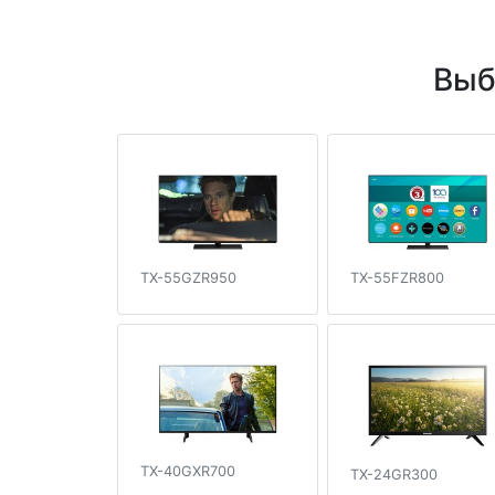
Выб
TX-55FZR800
TX-55GZR950
TX-40GXR700
TX-24GR300