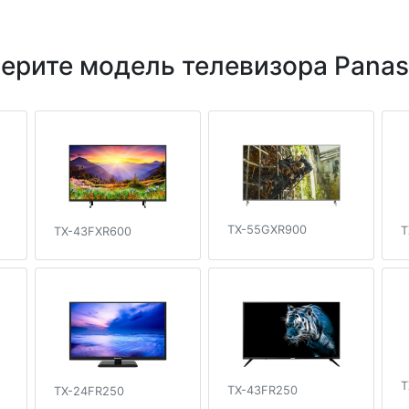
ерите модель телевизора Panas
TX-55GXR900
T
TX-43FXR600
T
TX-43FR250
TX-24FR250