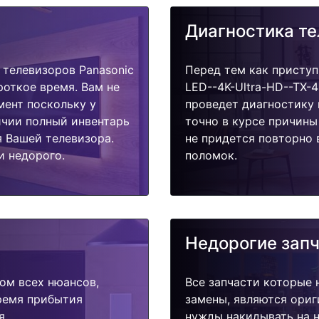
Диагностика т
телевизоров Panasonic
Перед тем как приступ
роткое время. Вам не
LED--4K-Ultra-HD--TX-
мент поскольку у
проведет диагностику 
ичии полный инвентарь
точно в курсе причины
я Вашей телевизора.
не придется повторно 
и недорого.
поломок.
Недорогие зап
ом всех нюансов,
Все запчасти которые 
время прибытия
замены, являются ориг
я.
нужды накидывать на н