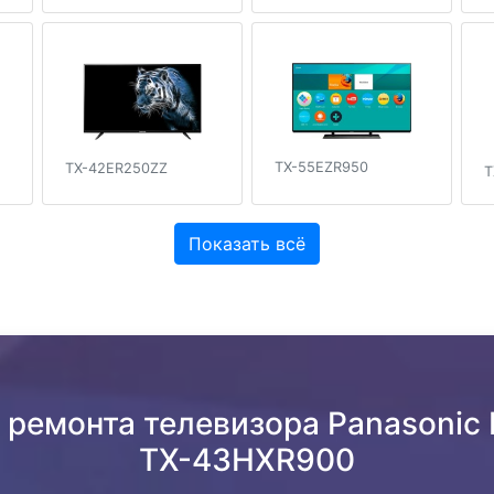
TX-55EZR950
TX-42ER250ZZ
T
Показать всё
 ремонта телевизора Panasonic 
TX-43HXR900