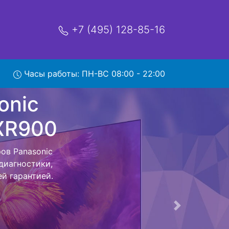
+7 (495) 128-85-16
Часы работы: ПН-ВС 08:00 - 22:00
D--4K-
ом в
 вывозом в
, специалист
. Оговоренная
ники обратно.
Следующая