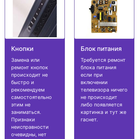
Кнопки
Блок питания
Замена или
Требуется ремонт
ремонт кнопок
блока питания
происходит не
если при
быстро и
включении
рекомендуем
телевизора ничего
самостоятельно
не происходит
этим не
либо появляется
заниматься.
картинка и тут же
Признаки
гаснет.
неисправности
очевидны, нет