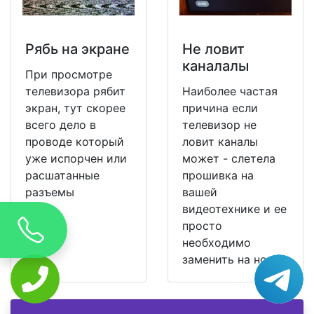
Рябь на экране
Не ловит
каналалы
При просмотре
телевизора рябит
Наиболее частая
экран, тут скорее
причина если
всего дело в
телевизор не
проводе который
ловит каналы
уже испорчен или
может - слетела
расшатанные
прошивка на
разъемы
вашей
видеотехнике и ее
просто
необходимо
заменить на новую