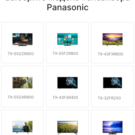
Panasonic
TX-55FZR800
TX-55GZR950
TX-43FXR600
TX-55GXR900
TX-43FSR400
TX-32FR250